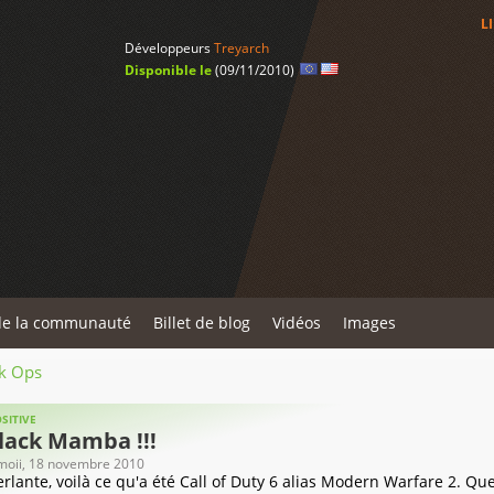
L
Développeurs
Treyarch
Disponible le
(09/11/2010)
de la communauté
Billet de blog
Vidéos
Images
ck Ops
SITIVE
lack Mamba !!!
oii
, 18 novembre 2010
rlante, voilà ce qu'a été Call of Duty 6 alias Modern Warfare 2. Que 