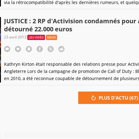
via la rétrocompatibilité d'après les dernières rumeurs, et quelq
images "explicites". Faut-il y croire ?
JUSTICE : 2 RP d'Activision condamnés pour 
détourné 22.000 euros
23 avril 2013
JEU VIDÉO
NEWS
Kathryn Kirton était responsable des relations presse pour Activ
Angleterre Lors de la campagne de promotion de Call of Duty : B
en 2010, a été reconnue coupable de détournement de plusieur
milliers d'euros à des fins personnelles. Aujourd'hui, la justice a
son verdict.
PLUS D'ACTU (
67
)