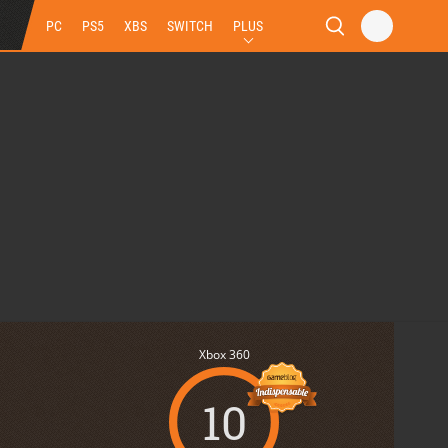
PC
PS5
XBS
SWITCH
PLUS
Xbox 360
10