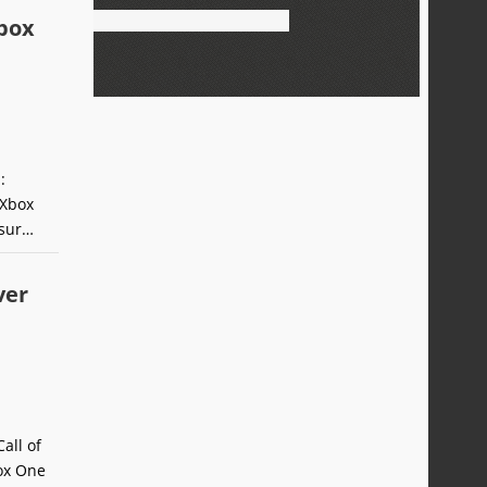
Xbox
:
 Xbox
sur
ver
all of
ox One