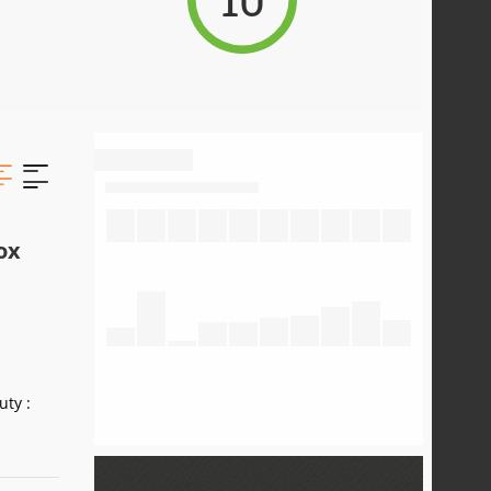
ox
uty :