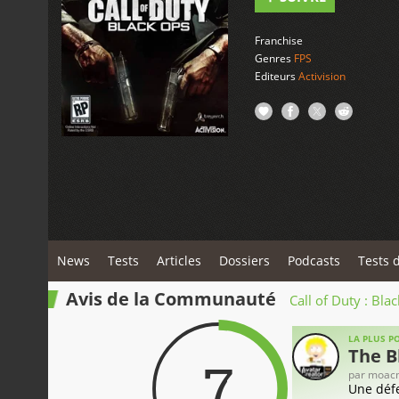
Franchise
Genres
FPS
Editeurs
Activision
News
Tests
Articles
Dossiers
Podcasts
Tests 
Avis de la Communauté
Call of Duty : Bla
LA PLUS PO
The B
7
par
moacm
Une défe