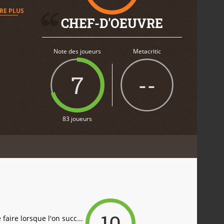
IRE PLUS
CHEF-D'OEUVRE
Note des joueurs
Metacritic
7
--
83 joueurs
10
faire lorsque l'on succ...