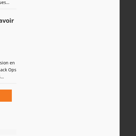
ues
avoir
ision en
lack Ops
s
 rendu