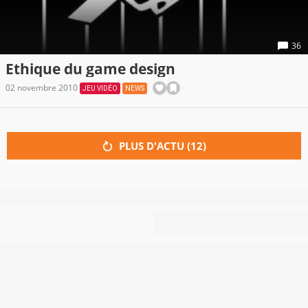
36
Ethique du game design
02 novembre 2010
JEU VIDÉO
NEWS
PLUS D'ACTU (
12
)