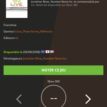
Jonathan Blow, Number None Inc. et commercialisé par
n/c. Braid est disponible sur Xbox 360
LIRE PLUS
Franchise
Genres
Action
,
Plate-forme
,
Réflexion
Editeurs
n/c
Disponible le
(06/08/2008)
Développeurs
Jonathan Blow
,
Number None Inc.
NOTER CE JEU
Xbox 360
Note
--