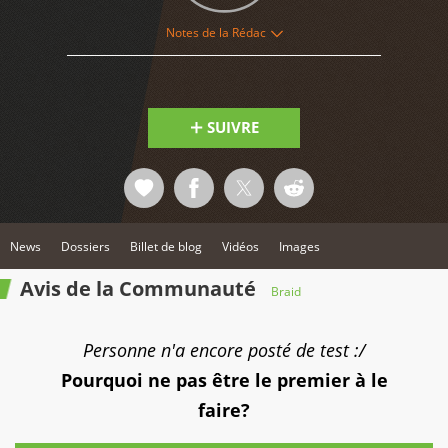
Notes de la Rédac
5
SUIVRE
News
Dossiers
Billet de blog
Vidéos
Images
Avis de la Communauté
Braid
Personne n'a encore posté de test :/
Pourquoi ne pas être le premier à le
faire?