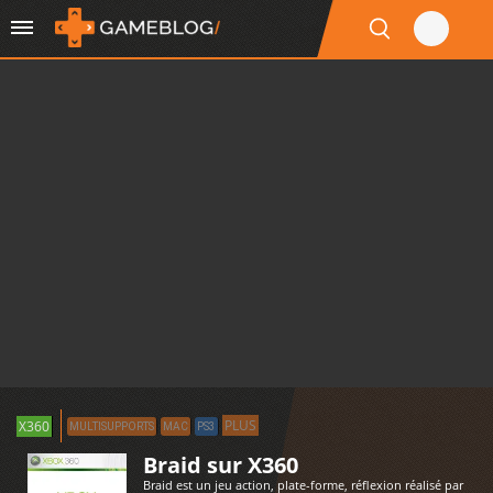
PLUS
X360
MULTISUPPORTS
MAC
PS3
Braid sur X360
Braid est un jeu action, plate-forme, réflexion réalisé par