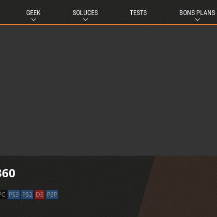
GEEK
SOLUCES
TESTS
BONS PLANS
360
PC
PS3
PS2
DS
PSP