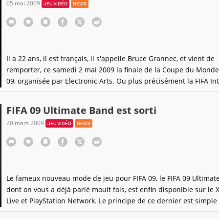
05 mai 2009
JEU VIDÉO
NEWS
Il a 22 ans, il est français, il s'appelle Bruce Grannec, et vient de
remporter, ce samedi 2 mai 2009 la finale de la Coupe du Monde
09, organisée par Electronic Arts. Ou plus précisément la FIFA Int
World Cup 2009, qui s'est déroulée le week-end dernier à
Barcelone.Après son titre sur PES en 2006 (eh oui, déjà
FIFA 09 Ultimate Band est sorti
20 mars 2009
JEU VIDÉO
NEWS
Le fameux nouveau mode de jeu pour FIFA 09, le FIFA 09 Ultimat
dont on vous a déjà parlé moult fois, est enfin disponible sur le 
Live et PlayStation Network. Le principe de ce dernier est simple 
devrait convaincre les fans de foot. Il s'agit d'une système de car