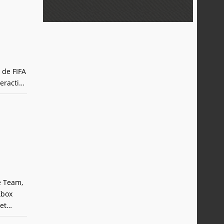
 de FIFA
eractive
e Team,
Xbox
et
tes de