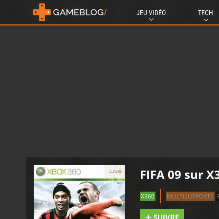
JEU VIDÉO
TECH
FIFA 09 sur X
X360
MULTISUPPORTS
SUIVRE