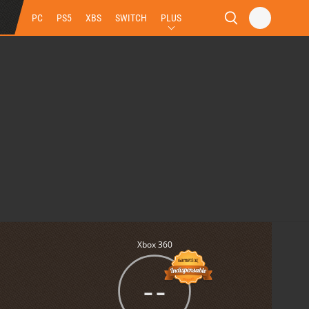
PC
PS5
XBS
SWITCH
PLUS
Xbox 360
--