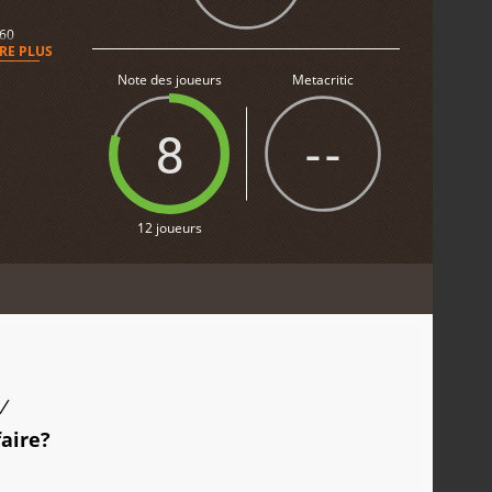
360
IRE PLUS
Note des joueurs
Metacritic
8
--
12 joueurs
/
faire?