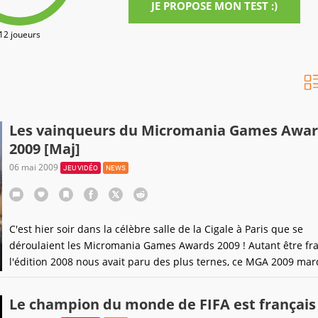
JE PROPOSE MON TEST :)
12 joueurs
Les vainqueurs du Micromania Games Awa
2009 [Maj]
06 mai 2009
JEU VIDÉO
NEWS
C'est hier soir dans la célèbre salle de la Cigale à Paris que se
déroulaient les Micromania Games Awards 2009 ! Autant être fra
l'édition 2008 nous avait paru des plus ternes, ce MGA 2009 mar
retour d'une belle cérémonie du jeu vidéo animée par Bertrand
(qui vous prépare une belle soirée jeu
Le champion du monde de FIFA est français 