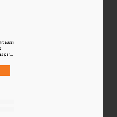
ts
it aussi
t
es par
 de la