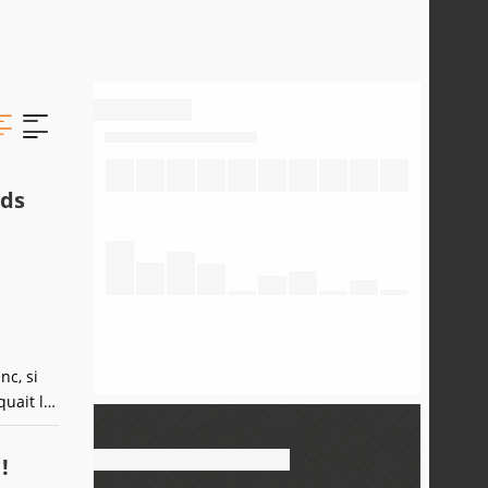
rds
nc, si
quait le
 Amar
!