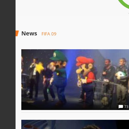
News
FIFA 09
73