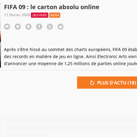
joueurs, un peu façon album Panini, achetables à l'aide des poin
FIFA 09 : le carton absolu online
11 février 2009
JEU VIDÉO
NEWS
Après s'être hissé au sommet des charts européens, FIFA 09 établ
des records en matière de jeu en ligne. Ainsi Electronic Arts vien
d'annoncer une moyenne de 1,25 millions de parties online joué
jour depuis le lancement du titre. Comparé aux précédents titres
série, l'augmentation des parties seraient
PLUS D'ACTU (
18
)