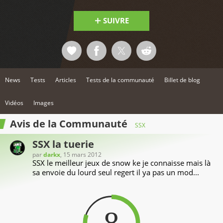
SUIVRE
News
Tests
Articles
Tests de la communauté
Billet de blog
Vidéos
Images
Avis de la Communauté
SSX
SSX la tuerie
par
darkx
, 15 mars 2012
SSX le meilleur jeux de snow ke je connaisse mais là
sa envoie du lourd seul regert il ya pas un mod...
8