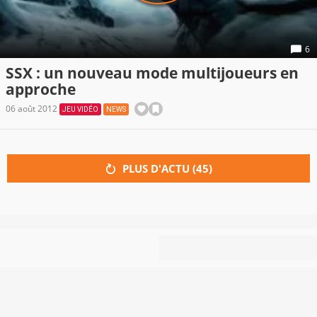
6
SSX : un nouveau mode multijoueurs en
approche
06 août 2012
JEU VIDÉO
NEWS
PLUS D'ACTU (
45
)