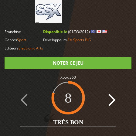
LIRE PLUS
Franchise
Disponible le
(01/03/2012)
Genres
Sport
Développeurs
EA Sports BIG
Editeurs
Electronic Arts
NOTER CE JEU
Xbox 360
Note
8
1
TRÈS BON