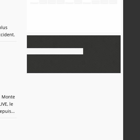
plus
ccident.
ts Monte
IVE, le
depuis
 on nous