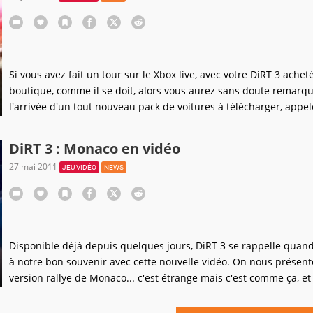
Si vous avez fait un tour sur le Xbox live, avec votre DiRT 3 achet
boutique, comme il se doit, alors vous aurez sans doute remarq
l'arrivée d'un tout nouveau pack de voitures à télécharger, appel
puissance et la Gloire.Composé de 5 bagnoles (Scion tC, Ford Fo
Rallycross, Lancia Delta S4, Chevrolet Camaro SSX Concept et 
DiRT 3 : Monaco en vidéo
27 mai 2011
JEU VIDÉO
NEWS
Disponible déjà depuis quelques jours, DiRT 3 se rappelle qua
à notre bon souvenir avec cette nouvelle vidéo. On nous présente
version rallye de Monaco... c'est étrange mais c'est comme ça, et 
bien dans le jeu avec non seulement de la course mais aussi bie
évidemment des épreuves de "gymkhana", fameuse