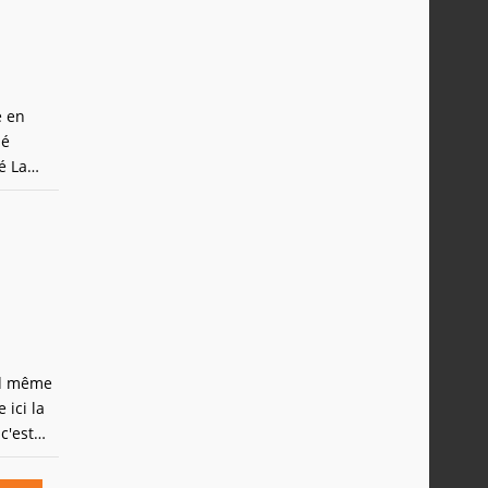
é en
ué
é La
cus ST
BMW M3
nd même
 ici la
c'est
n