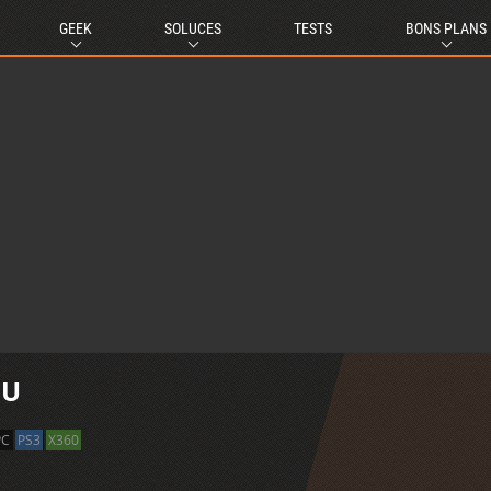
GEEK
SOLUCES
TESTS
BONS PLANS
iU
PC
PS3
X360