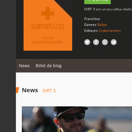
DiRT 3 est un jeu rallye ré
Franchise
Genres
Rallye
Editeurs
Codemasters
News
Billet de blog
News
DiRT 3