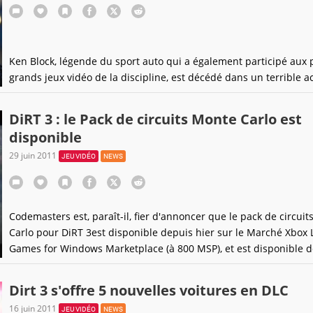
Ken Block, légende du sport auto qui a également participé aux 
grands jeux vidéo de la discipline, est décédé dans un terrible a
DiRT 3 : le Pack de circuits Monte Carlo est
disponible
29 juin 2011
JEU VIDÉO
NEWS
Codemasters est, paraît-il, fier d'annoncer que le pack de circui
Carlo pour DiRT 3est disponible depuis hier sur le Marché Xbox L
Games for Windows Marketplace (à 800 MSP), et est disponible 
aujourd'hui 29 juin sur le PSN Européen à 7.99 €.Pour ce prix-là,
annonce donc l'arrivée de 8 nouvelles
Dirt 3 s'offre 5 nouvelles voitures en DLC
16 juin 2011
JEU VIDÉO
NEWS