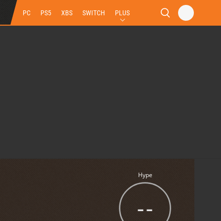
PC
PS5
XBS
SWITCH
PLUS
Hype
--