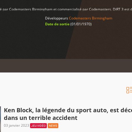
alisé par Codemasters Birmingham et commercialisé par Codemasters. DiRT 3 est
Développeurs
Codemasters Birmingham
Date de sortie
(01/01/1970)
Ken Block, la légende du sport auto, est dé
dans un terrible accident
03 janvier 2023
JEU VIDÉO
NEWS