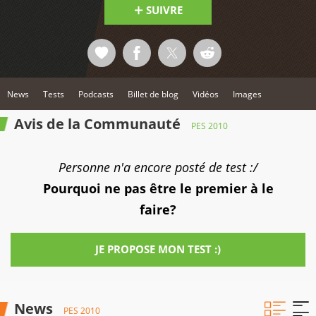
SUIVRE
News
Tests
Podcasts
Billet de blog
Vidéos
Images
Avis de la Communauté
PES 2010
Personne n'a encore posté de test :/
Pourquoi ne pas être le premier à le
faire?
JE PROPOSE MON TEST :)
News
PES 2010