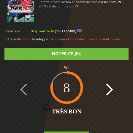
Entertainment Tokyo et commercialisé par Konami. PES
2010 est disponible sur Wii
LIRE PLUS
Franchise
Disponible le
(19/11/2009)
Editeurs
Konami
Développeurs
Konami Computer Entertainment Tokyo
NOTER CE JEU
Wii
Note
8
1
TRÈS BON