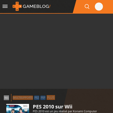
PLUS
Wii
MULTISUPPORTS
PS2
PSP
PES 2010 sur Wii
PES 2010 est un jeu réalisé par Konami Computer