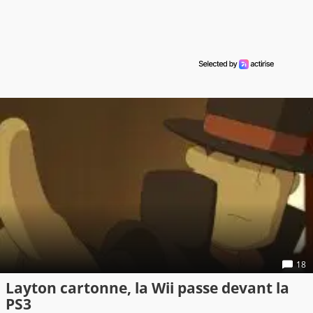
18
Layton cartonne, la Wii passe devant la
PS3