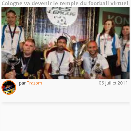
Cologne va devenir le temple du football virtuel
par
Trazom
06 juillet 2011
.