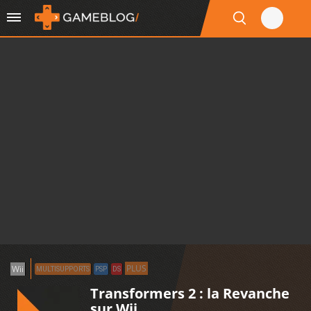
PLUS
Wii
MULTISUPPORTS
PSP
DS
Transformers 2 : la Revanche
sur Wii