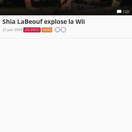
120
Shia LaBeouf explose la Wii
22 juin 2009
JEU VIDÉO
NEWS