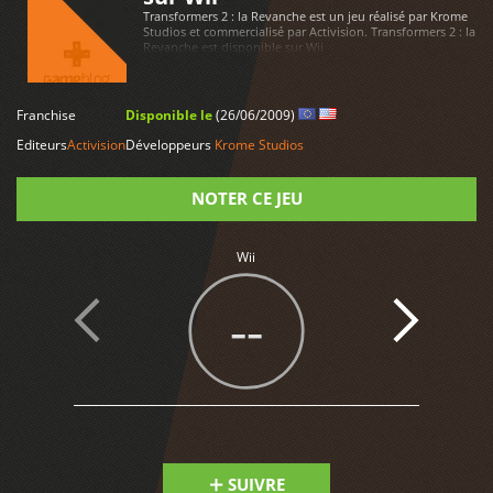
Transformers 2 : la Revanche est un jeu réalisé par Krome
Studios et commercialisé par Activision. Transformers 2 : la
Revanche est disponible sur Wii
Franchise
Disponible le
(26/06/2009)
LIRE PLUS
Editeurs
Activision
Développeurs
Krome Studios
NOTER CE JEU
Note
Wii
--
SUIVRE