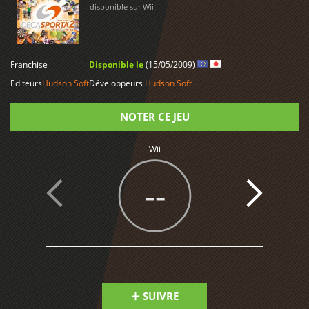
disponible sur Wii
LIRE PLUS
Franchise
Disponible le
(15/05/2009)
Editeurs
Hudson Soft
Développeurs
Hudson Soft
NOTER CE JEU
Wii
Note
--
SUIVRE