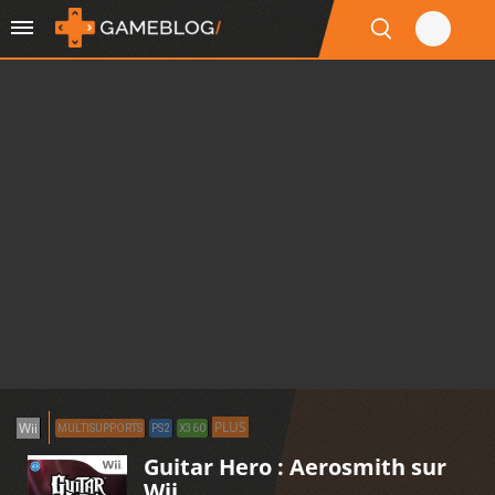
PLUS
Wii
MULTISUPPORTS
PS2
X360
Guitar Hero : Aerosmith sur
Wii