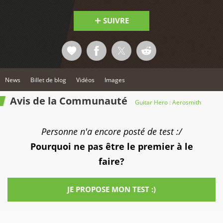
SUIVRE
News
Billet de blog
Vidéos
Images
Avis de la Communauté
Guitar Hero : Aerosmith
Personne n'a encore posté de test :/
Pourquoi ne pas être le premier à le
faire?
JE PROPOSE MON TEST :)