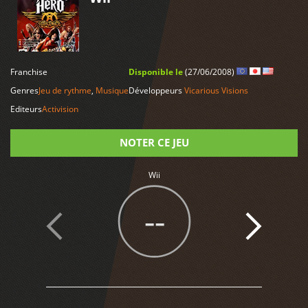
LIRE PLUS
Franchise
Disponible le
(27/06/2008)
Genres
Jeu de rythme
,
Musique
Développeurs
Vicarious Visions
Editeurs
Activision
NOTER CE JEU
Wii
Note
--
1