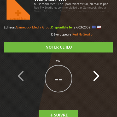
Mushroom Men : The Spore Wars est un jeu réalisé par
Red Fly Studio et commercialisé par Gamecock Media
Group. Mushroom Men : The Spore Wars est disponible
sur Wii
Editeurs
Gamecock Media Group
Disponible le
(27/03/2009)
LIRE PLUS
Développeurs
Red Fly Studio
NOTER CE JEU
Note
Wii
--
SUIVRE