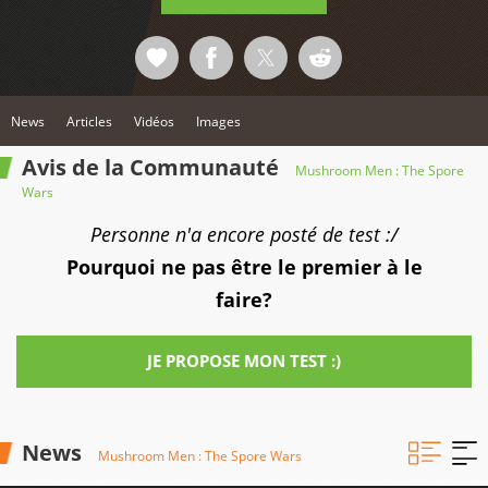
News
Articles
Vidéos
Images
Avis de la Communauté
Mushroom Men : The Spore
Wars
Personne n'a encore posté de test :/
Pourquoi ne pas être le premier à le
faire?
JE PROPOSE MON TEST :)
News
Mushroom Men : The Spore Wars