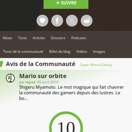
SUIVRE
News
Tests
Articles
Dossiers
Podcasts
Tests de la communauté
Billet de blog
Vidéos
Images
Avis de la Communauté
Super Mario Galaxy
Mario sur orbite
par
tojraf
, 06 avril 2010
Shigeru Myamoto. Le mot magique qui fait chavirer
la communauté des gamers depuis des lustres. Le
bo...
10