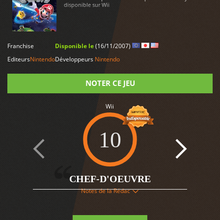
disponible sur Wii
LIRE PLUS
Franchise
Disponible le
(16/11/2007)
Editeurs
Nintendo
Développeurs
Nintendo
NOTER CE JEU
Wii
Note
10
CHEF-D'OEUVRE
15
Notes de la Rédac