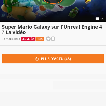
14
Super Mario Galaxy sur l'Unreal Engine 4
? La vidéo
15 mars 2015
JEU VIDÉO
NEWS
PLUS D'ACTU (
43
)