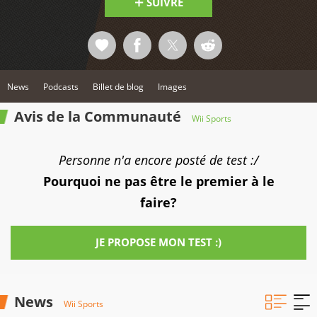
SUIVRE
News
Podcasts
Billet de blog
Images
Avis de la Communauté
Wii Sports
Personne n'a encore posté de test :/
Pourquoi ne pas être le premier à le
faire?
JE PROPOSE MON TEST :)
News
Wii Sports