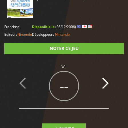
LIRE PLUS
Franchise
Disponible le
(08/12/2006)
Editeurs
Nintendo
Développeurs
Nintendo
NOTER CE JEU
Note
Wii
--
7