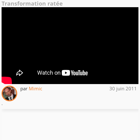
Transformation ratée
par
Mimic
30 juin 2011
.