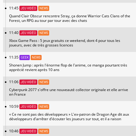
11:45
JEU VIDÉO
NEWS
Quand Clair Obscur rencontre Stray, ça donne Warrior Cats Clans of the
Forest, un RPG au tour par tour avec des chats
11:40
JEU VIDÉO
NEWS
Xbox Game Pass : 5 jeux gratuits ce weekend, dont 4 pour tous les
joueurs, avec de très grosses licences
11:35
GEEK
NEWS
Shonen Jump : après l'énorme flop de l'anime, ce manga pourtant très
apprécié revient après 10 ans
11:06
JEU VIDÉO
NEWS
Cyberpunk 2077 s'offre une nouveauté collector originale et elle arrive
en France
10:59
JEU VIDÉO
NEWS
« Ce ne sont pas des développeurs » L'ex-patron de Dragon Age dit aux
développeurs d'arrêter d'écouter les joueurs sur tout, et il a raison
10:46
JEU VIDÉO
NEWS