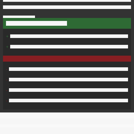
+
+
-
-
-
-