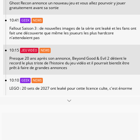
Ghost Recon annonce un nouveau jeu et vous allez pourvoir y jouer
gratuitement avant sa sortie
10:41
GEEK
NEWS
Fallout Saison 3 : de nouvelles images de la série ont leaké et les fans ont
fait une découverte que même les joueurs les plus hardcore
n'attendaient pas
10:15
JEU VIDÉO
NEWS
Presque 20 ans après son annonce, Beyond Good & Evil 2 détient le
record le plus triste de l’histoire du jeu vidéo et il pourrait bientôt être
prêt à faire de grandes annonces
10:10
GEEK
NEWS
LEGO : 20 sets de 2027 ont leaké pour cette licence culte, c'est énorme