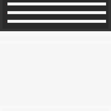
-
-
-