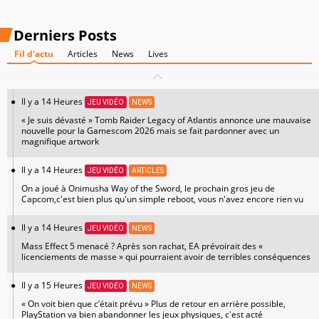
Derniers Posts
Fil d'actu
Articles
News
Lives
Il y a 14 Heures
JEU VIDÉO
NEWS
« Je suis dévasté » Tomb Raider Legacy of Atlantis annonce une mauvaise
nouvelle pour la Gamescom 2026 mais se fait pardonner avec un
magnifique artwork
Il y a 14 Heures
JEU VIDÉO
ARTICLES
On a joué à Onimusha Way of the Sword, le prochain gros jeu de
Capcom,c'est bien plus qu'un simple reboot, vous n'avez encore rien vu
Il y a 14 Heures
JEU VIDÉO
NEWS
Mass Effect 5 menacé ? Après son rachat, EA prévoirait des «
licenciements de masse » qui pourraient avoir de terribles conséquences
Il y a 15 Heures
JEU VIDÉO
NEWS
« On voit bien que c’était prévu » Plus de retour en arrière possible,
PlayStation va bien abandonner les jeux physiques, c'est acté