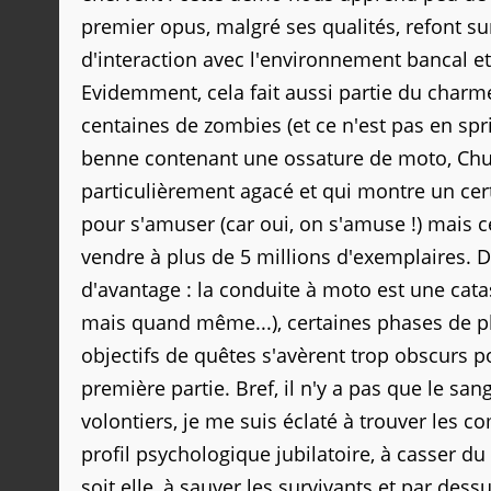
premier opus, malgré ses qualités, refont su
d'interaction avec l'environnement bancal et
Evidemment, cela fait aussi partie du charme
centaines de zombies (et ce n'est pas en sprin
benne contenant une ossature de moto, Chuck
particulièrement agacé et qui montre un ce
pour s'amuser (car oui, on s'amuse !) mais c
vendre à plus de 5 millions d'exemplaires. 
d'avantage : la conduite à moto est une cat
mais quand même...), certaines phases de p
objectifs de quêtes s'avèrent trop obscurs p
première partie. Bref, il n'y a pas que le sa
volontiers, je me suis éclaté à trouver les 
profil psychologique jubilatoire, à casser du
soit elle, à sauver les survivants et par dess