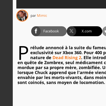
par
Mimic
Facebook
X.com
P
rélude annoncé à la suite du fame
exclusivité sur Xbox 360. Pour 400 
nature de
Dead Rising 2
. Elle intr
en quête de Zombrex, seul médicament cap
mordue par sa propre mère, zombifiée. U
lorsque Chuck apprend que l'armée viendr
envahie par les morts-vivants, dans moins
sont coincés, sans moyen de locomotion. 