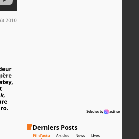
ût 2010
deur
 père
atey,
t
ek
,
ure
ro.
Derniers Posts
Fil d'actu
Articles
News
Lives