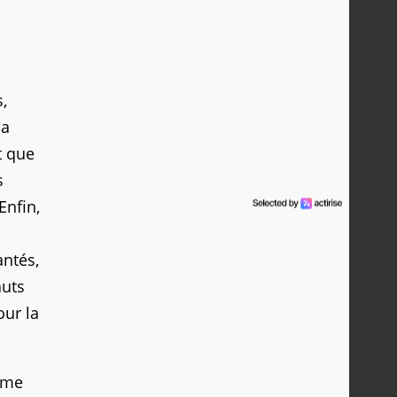
,
la
t que
s
Enfin,
antés,
auts
our la
rame