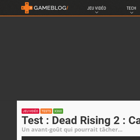
JEU VIDÉO
TECH
JEU VIDÉO
TESTS
X360
Test : Dead Rising 2 : 
Un avant-goût qui pourrait tâcher...