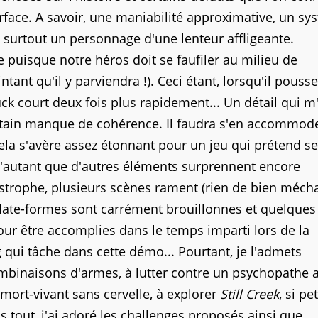
rface. A savoir, une maniabilité approximative, un sy
 surtout un personnage d'une lenteur affligeante.
 puisque notre héros doit se faufiler au milieu de
tant qu'il y parviendra !). Ceci étant, lorsqu'il pouss
 court deux fois plus rapidement... Un détail qui m
rtain manque de cohérence. Il faudra s'en accommod
ela s'avère assez étonnant pour un jeu qui prétend se
D'autant que d'autres éléments surprennent encore
astrophe, plusieurs scènes rament (rien de bien méch
late-formes sont carrément brouillonnes et quelques
our être accomplies dans le temps imparti lors de la
ng qui tâche dans cette démo... Pourtant, je l'admets
combinaisons d'armes, à lutter contre un psychopathe 
 mort-vivant sans cervelle, à explorer
Still Creek
, si pe
us tout, j'ai adoré les challenges proposés ainsi que