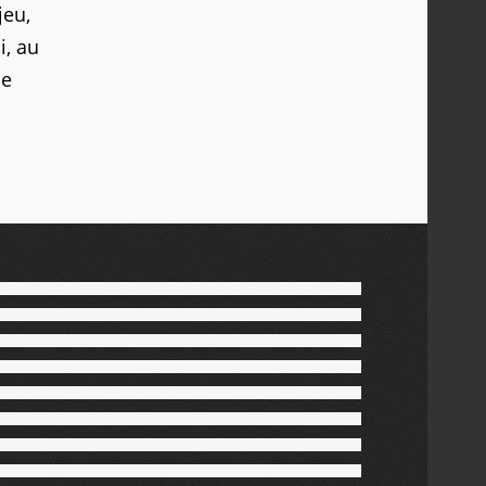
jeu,
i, au
ne