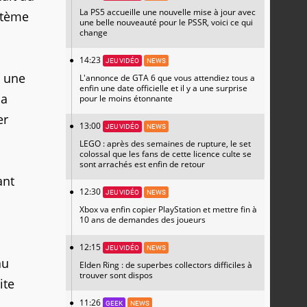
La PS5 accueille une nouvelle mise à jour avec
stème
une belle nouveauté pour le PSSR, voici ce qui
change
14:23
JEU VIDÉO
NEWS
e une
L'annonce de GTA 6 que vous attendiez tous a
enfin une date officielle et il y a une surprise
'a
pour le moins étonnante
er
13:00
JEU VIDÉO
NEWS
LEGO : après des semaines de rupture, le set
colossal que les fans de cette licence culte se
sont arrachés est enfin de retour
ant
12:30
JEU VIDÉO
NEWS
Xbox va enfin copier PlayStation et mettre fin à
10 ans de demandes des joueurs
12:15
JEU VIDÉO
NEWS
au
Elden Ring : de superbes collectors difficiles à
trouver sont dispos
tite
11:26
GEEK
NEWS