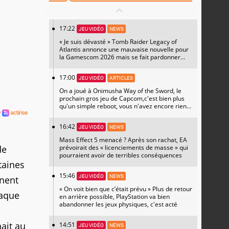
17:22
JEU VIDÉO
NEWS
« Je suis dévasté » Tomb Raider Legacy of
Atlantis annonce une mauvaise nouvelle pour
la Gamescom 2026 mais se fait pardonner
avec un magnifique artwork
17:00
JEU VIDÉO
ARTICLES
On a joué à Onimusha Way of the Sword, le
prochain gros jeu de Capcom,c'est bien plus
qu'un simple reboot, vous n'avez encore rien
vu
16:42
JEU VIDÉO
NEWS
Mass Effect 5 menacé ? Après son rachat, EA
de
prévoirait des « licenciements de masse » qui
pourraient avoir de terribles conséquences
taines
15:46
JEU VIDÉO
NEWS
nnent
« On voit bien que c’était prévu » Plus de retour
haque
en arrière possible, PlayStation va bien
abandonner les jeux physiques, c'est acté
ait au
14:51
JEU VIDÉO
NEWS