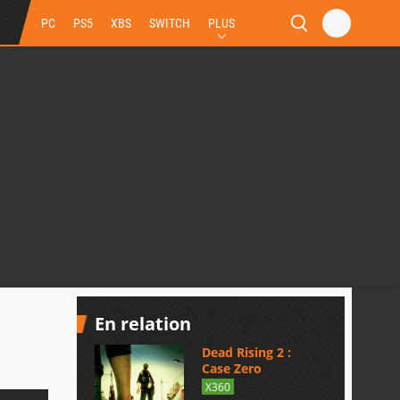
PC
PS5
XBS
SWITCH
PLUS
En relation
Dead Rising 2 :
Case Zero
X360