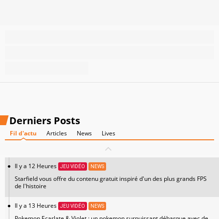
Derniers Posts
Fil d'actu
Articles
News
Lives
Il y a 12 Heures
JEU VIDÉO
NEWS
Starfield vous offre du contenu gratuit inspiré d'un des plus grands FPS
de l'histoire
Il y a 13 Heures
JEU VIDÉO
NEWS
Pokemon Ecarlate & Violet : un pokemon surpuissant débarque avec de