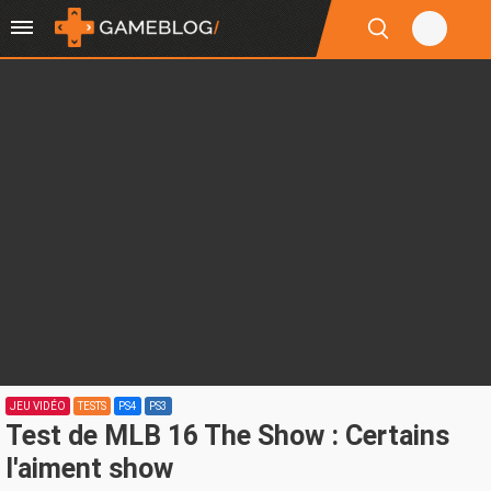
JEU VIDÉO
TESTS
PS4
PS3
Test de MLB 16 The Show : Certains
l'aiment show