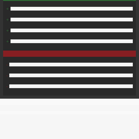
+
+
+
+
-
-
-