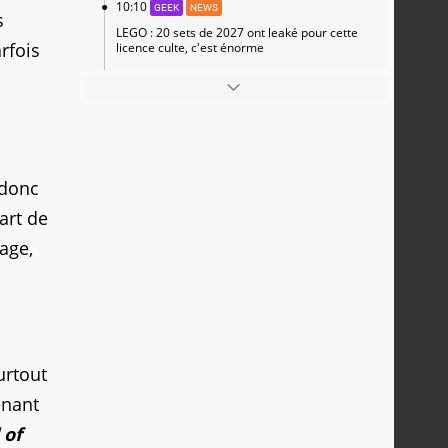
10:10
GEEK
NEWS
s
LEGO : 20 sets de 2027 ont leaké pour cette
rfois
licence culte, c'est énorme
 donc
art de
age,
urtout
enant
 of