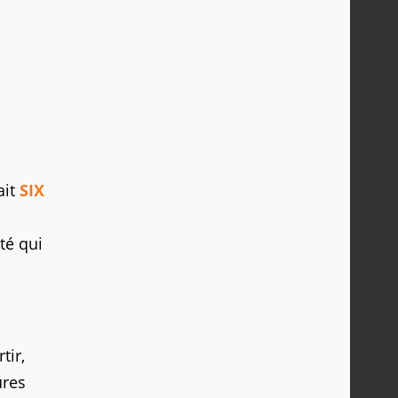
ait
SIX
té qui
tir,
ures