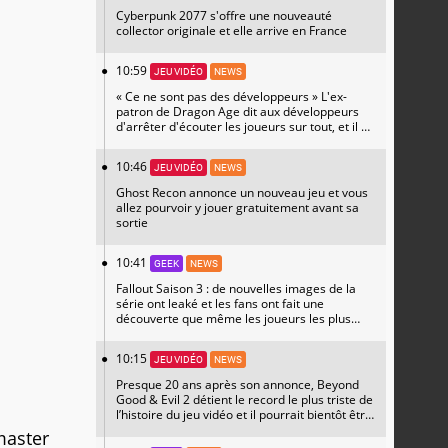
Cyberpunk 2077 s'offre une nouveauté
collector originale et elle arrive en France
10:59
JEU VIDÉO
NEWS
« Ce ne sont pas des développeurs » L'ex-
patron de Dragon Age dit aux développeurs
d'arrêter d'écouter les joueurs sur tout, et il a
raison
10:46
JEU VIDÉO
NEWS
Ghost Recon annonce un nouveau jeu et vous
allez pourvoir y jouer gratuitement avant sa
sortie
10:41
GEEK
NEWS
Fallout Saison 3 : de nouvelles images de la
série ont leaké et les fans ont fait une
découverte que même les joueurs les plus
hardcore n'attendaient pas
10:15
JEU VIDÉO
NEWS
Presque 20 ans après son annonce, Beyond
Good & Evil 2 détient le record le plus triste de
l’histoire du jeu vidéo et il pourrait bientôt être
prêt à faire de grandes annonces
master