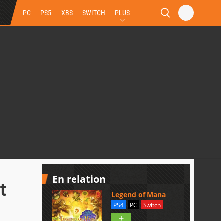
PC
PS5
XBS
SWITCH
PLUS
En relation
t
Legend of Mana
PS4
PC
Switch