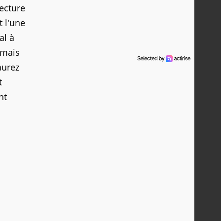
lecture
 l'une
al à
 mais
aurez
t
nt