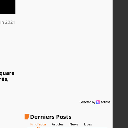
uin 2021
e
Square
rès,
Derniers Posts
Fil d'actu
Articles
News
Lives