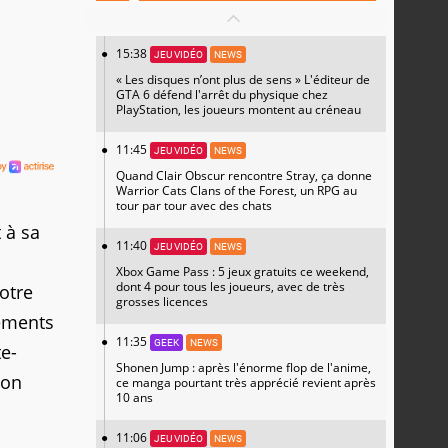
15:38
JEU VIDÉO
NEWS
« Les disques n’ont plus de sens » L'éditeur de
GTA 6 défend l'arrêt du physique chez
PlayStation, les joueurs montent au créneau
11:45
JEU VIDÉO
NEWS
Quand Clair Obscur rencontre Stray, ça donne
Warrior Cats Clans of the Forest, un RPG au
tour par tour avec des chats
 à sa
11:40
JEU VIDÉO
NEWS
Xbox Game Pass : 5 jeux gratuits ce weekend,
dont 4 pour tous les joueurs, avec de très
otre
grosses licences
nements
11:35
GEEK
NEWS
e-
Shonen Jump : après l'énorme flop de l'anime,
ion
ce manga pourtant très apprécié revient après
10 ans
11:06
JEU VIDÉO
NEWS