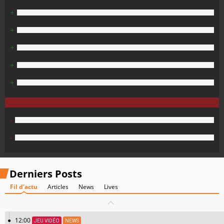
+
+
+
+
+
-
-
Derniers Posts
Fil d'actu
Articles
News
Lives
12:00
JEU VIDÉO
NEWS