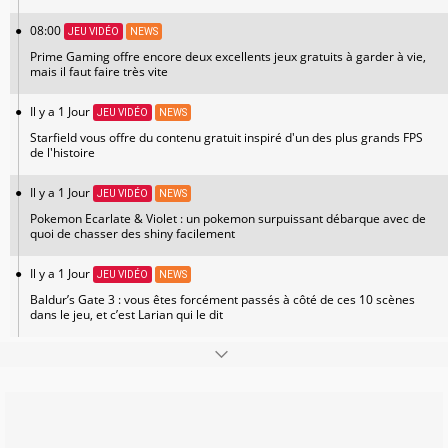
08:00
JEU VIDÉO
NEWS
Prime Gaming offre encore deux excellents jeux gratuits à garder à vie,
mais il faut faire très vite
Il y a 1 Jour
JEU VIDÉO
NEWS
Starfield vous offre du contenu gratuit inspiré d'un des plus grands FPS
de l'histoire
Il y a 1 Jour
JEU VIDÉO
NEWS
Pokemon Ecarlate & Violet : un pokemon surpuissant débarque avec de
quoi de chasser des shiny facilement
Il y a 1 Jour
JEU VIDÉO
NEWS
Baldur’s Gate 3 : vous êtes forcément passés à côté de ces 10 scènes
dans le jeu, et c’est Larian qui le dit