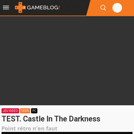
JEU VIDÉO
TESTS
PC
TEST. Castle In The Darkness
Point rétro n'en faut