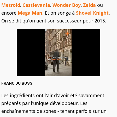
Metroid
,
Castlevania
,
Wonder Boy
,
Zelda
ou
encore
Mega Man
. Et on songe à
Shovel Knight
.
On se dit qu'on tient son successeur pour 2015.
FRANC DU BOSS
Les ingrédients ont l'air d'avoir été savamment
préparés par l'unique développeur. Les
enchaînements de zones - tenant parfois sur un