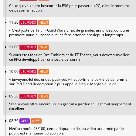
Ceux qui voulaient boycotter la PS6 pour passer au PC, c'est le moment
de passer à l'action
11:30
JEU VIDÉO
NEWS
« C'est juste parfait ! » Guild Wars 3 fait de grandes annonces, dont une
première pour la licence que les fans attendaient depuis longtemps
11:00
JEU VIDÉO
NEWS
Si vous êtes fans de Fire Emblem et de FF Tactics, vous devez surveiller
ce RPG développé par une seule personne
10:00
JEU VIDÉO
NEWS
« Envoyons-lui des ondes positives » Il supprime la partie de sa femme
sur Red Dead Redemption 2 puis appelle Arthur Morgan à l'aide
09:30
JEU VIDÉO
NEWS
Steam vous offre encore un jeu gratuit à garder et il est tout simplement
excellent
08:30
GEEK
NEWS
Netflix : notée 98/100, cette adaptation de jeu vidéo acclamée par le
public est maintenant disponible