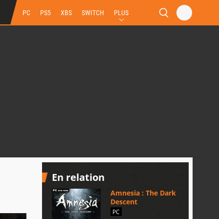
PC
PS5
XBS
SWITCH
PLUS
En relation
Amnesia : The Dark
Descent
PC