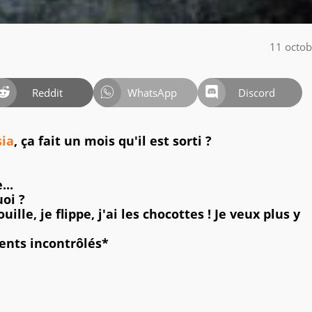
11 octo
Reddit
WhatsApp
Discord
ia
, ça fait un mois qu'il est sorti ?
...
uoi ?
trouille, je flippe, j'ai les chocottes ! Je veux plus y
ents incontrôlés*