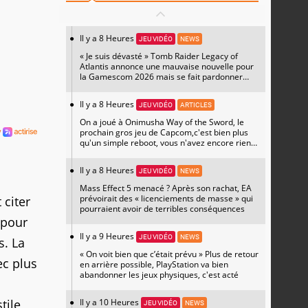
Il y a 8 Heures
JEU VIDÉO
NEWS
« Je suis dévasté » Tomb Raider Legacy of
Atlantis annonce une mauvaise nouvelle pour
la Gamescom 2026 mais se fait pardonner
avec un magnifique artwork
Il y a 8 Heures
JEU VIDÉO
ARTICLES
On a joué à Onimusha Way of the Sword, le
prochain gros jeu de Capcom,c'est bien plus
qu'un simple reboot, vous n'avez encore rien
vu
Il y a 8 Heures
JEU VIDÉO
NEWS
Mass Effect 5 menacé ? Après son rachat, EA
prévoirait des « licenciements de masse » qui
 citer
pourraient avoir de terribles conséquences
 pour
Il y a 9 Heures
JEU VIDÉO
NEWS
s. La
« On voit bien que c’était prévu » Plus de retour
ec plus
en arrière possible, PlayStation va bien
abandonner les jeux physiques, c'est acté
Il y a 10 Heures
tile
JEU VIDÉO
NEWS