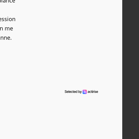
biance
ession
en me
onne.