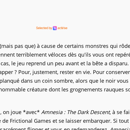
mais pas que) à cause de certains monstres qui rôde
ennent terriblement véloces dès qu'ils vous ont repéré
as, le jeu reprend un peu avant et la bête a disparu.
happer ? Pour, justement, rester en vie. Pour conserver
 planqué dans un coin sombre, alors que le noir vous
l'innommable créature dont les grognements rauques so
is, on joue *avec*
Amnesia : The Dark Descent
, à se fa
re de Frictional Games et se laisser embarquer. Si tout
z sacrément flipper et vous en redemanderez.
Amnesi