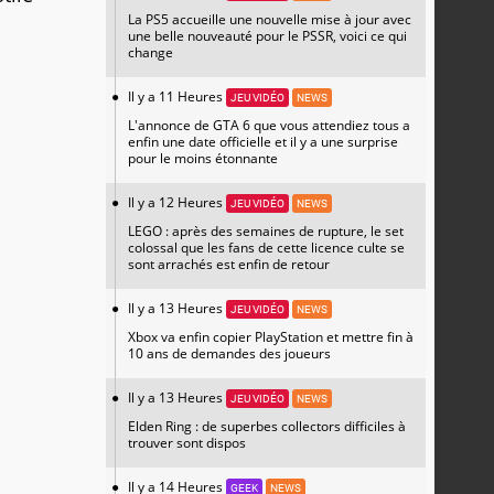
La PS5 accueille une nouvelle mise à jour avec
une belle nouveauté pour le PSSR, voici ce qui
change
Il y a 11 Heures
JEU VIDÉO
NEWS
L'annonce de GTA 6 que vous attendiez tous a
enfin une date officielle et il y a une surprise
pour le moins étonnante
Il y a 12 Heures
JEU VIDÉO
NEWS
LEGO : après des semaines de rupture, le set
colossal que les fans de cette licence culte se
sont arrachés est enfin de retour
Il y a 13 Heures
JEU VIDÉO
NEWS
Xbox va enfin copier PlayStation et mettre fin à
10 ans de demandes des joueurs
Il y a 13 Heures
JEU VIDÉO
NEWS
Elden Ring : de superbes collectors difficiles à
trouver sont dispos
Il y a 14 Heures
GEEK
NEWS