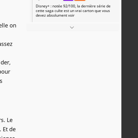
Disney+ : notée 92/100, la dernière série de
cette saga culte est un vrai carton que vous
devez absolument voir
elle on
assez
der,
pour
s
s. Le
. Et de