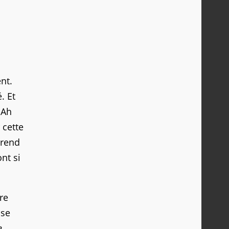
nt.
. Et
 Ah
 cette
 rend
nt si
ire
 se
a