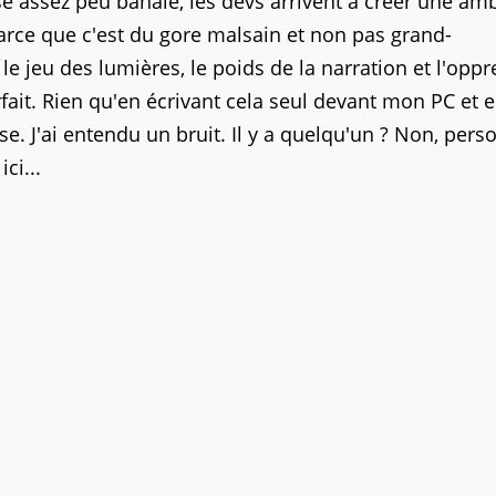
ose assez peu banale, les devs arrivent à créer une am
rce que c'est du gore malsain et non pas grand-
 jeu des lumières, le poids de la narration et l'oppr
ait. Rien qu'en écrivant cela seul devant mon PC et 
e. J'ai entendu un bruit. Il y a quelqu'un ? Non, pers
ci...