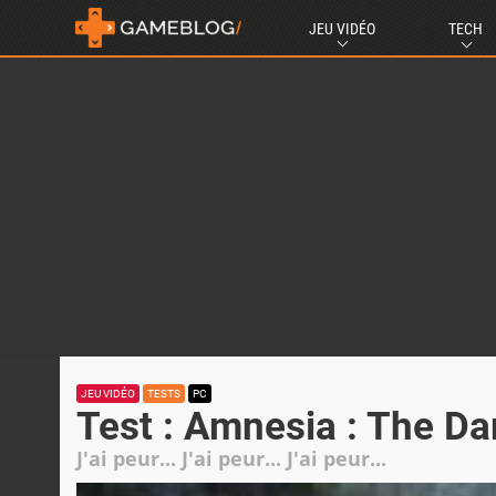
JEU VIDÉO
TECH
JEU VIDÉO
TESTS
PC
Test : Amnesia : The Da
J'ai peur... J'ai peur... J'ai peur...