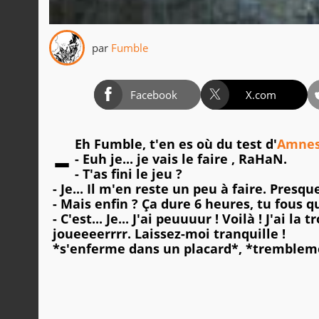
par
Fumble
Facebook
X.com
-
Eh Fumble, t'en es où du test d'
Amnes
- Euh je... je vais le faire , RaHaN.
- T'as fini le jeu ?
- Je... Il m'en reste un peu à faire. Presque
- Mais enfin ? Ça dure 6 heures, tu fous q
- C'est... Je... J'ai peuuuur ! Voilà ! J'ai la 
joueeeerrrr. Laissez-moi tranquille !
*s'enferme dans un placard*, *tremblem