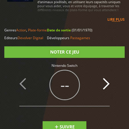
d'animaux pixélisés, en utilisant leurs capacités uniques
pour vous aider, vous et votre équipage, à traverser les
différents niveaux de plate-forme qui vous attendent !
LIRE PLUS
Genres
Action
,
Plate-forme
Date de sortie
(01/01/1970)
Editeurs
Devolver Digital
Développeurs
Pastagames
NOTER CE JEU
Nintendo Switch
Note
--
SUIVRE