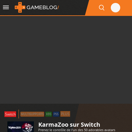
PLUS
Switch
MULTISUPPORTS
XBS
PS5
KarmaZoo sur Switch
Prenez le contrôle de l'un des 50 adorables avatars