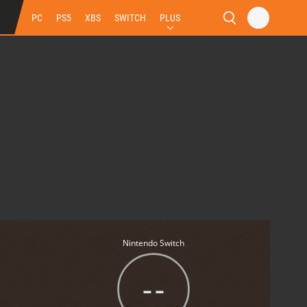
PC
PS5
XBS
SWITCH
PLUS
Nintendo Switch
--