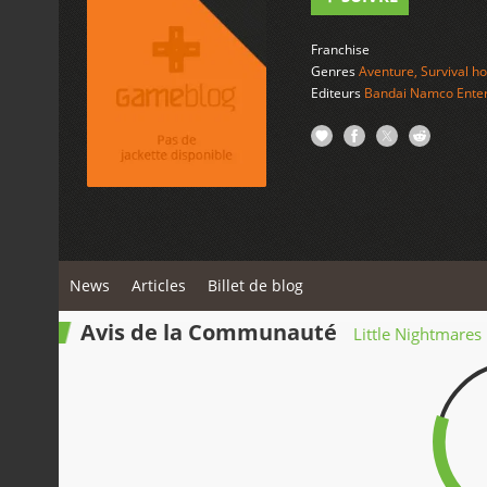
Franchise
Genres
Aventure
,
Survival ho
Editeurs
Bandai Namco Enter
News
Articles
Billet de blog
Avis de la Communauté
Little Nightmares