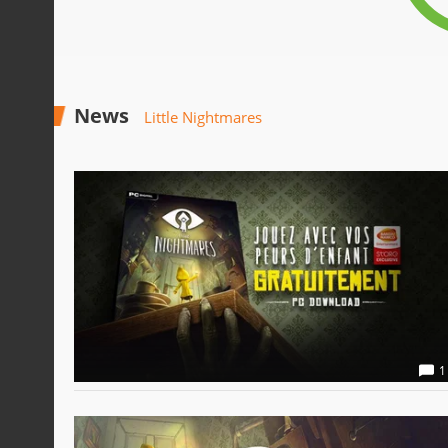
News
Little Nightmares
1