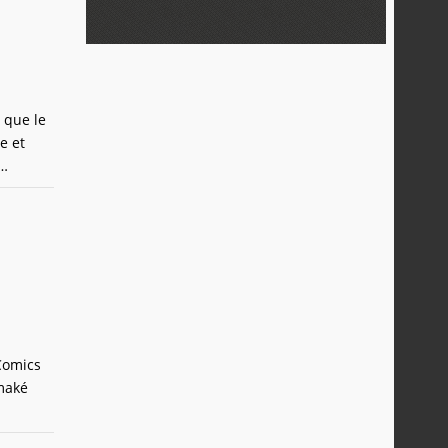
t que le
e et
 matière
Comics
Omaké