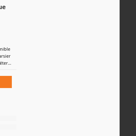
ue
onible
arsier
éter