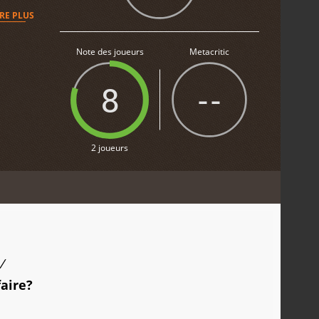
IRE PLUS
Note des joueurs
Metacritic
8
--
2 joueurs
/
faire?