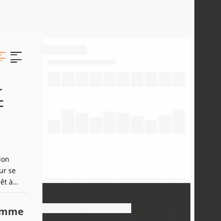
r
C
ion
ur se
êt à
homme