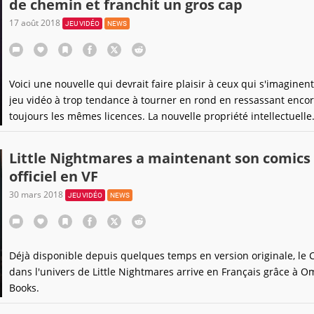
de chemin et franchit un gros cap
17 août 2018
JEU VIDÉO
NEWS
Voici une nouvelle qui devrait faire plaisir à ceux qui s'imaginen
jeu vidéo à trop tendance à tourner en rond en ressassant encor
toujours les mêmes licences. La nouvelle propriété intellectuelle
de Bandai Namco Little Nightmares nous prouve qu'il n'y a en la
pas de fatalité.
Little Nightmares a maintenant son comics
officiel en VF
30 mars 2018
JEU VIDÉO
NEWS
Déjà disponible depuis quelques temps en version originale, le 
dans l'univers de Little Nightmares arrive en Français grâce à 
Books.