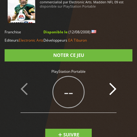
commercialisé par Electronic Arts. Madden NFL 09 est
disponible sur PlayStation Portable
Franchise
Disponible le
(12/08/2008)
LIRE PLUS
Editeurs
Electronic Arts
Développeurs
EA Tiburon
NOTER CE JEU
Note
PlayStation Portable
--
SUIVRE