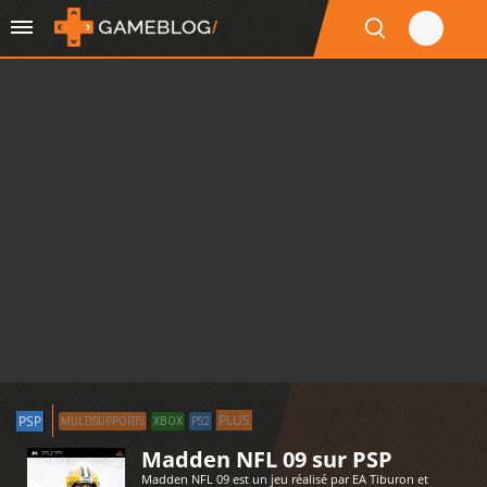
PLUS
PSP
MULTISUPPORTS
XBOX
PS2
Madden NFL 09 sur PSP
Madden NFL 09 est un jeu réalisé par EA Tiburon et