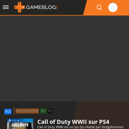
PS4
MULTISUPPORTS
XB1
PC
Call of Duty WWII sur PS4
Call of Duty WWII est un jeu fps réalisé par Sledgehammer