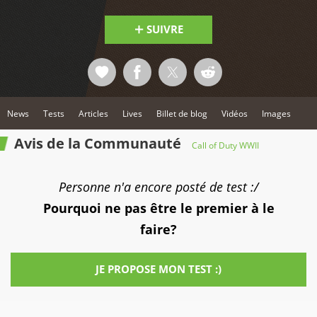
SUIVRE
News
Tests
Articles
Lives
Billet de blog
Vidéos
Images
Avis de la Communauté
Call of Duty WWII
Personne n'a encore posté de test :/
Pourquoi ne pas être le premier à le
faire?
JE PROPOSE MON TEST :)