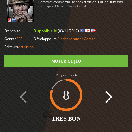
Games et commercialisé par Activision. Call of Duty WWII
est disponible sur Playstation 4
LIRE PLUS
Franchise
Disponible le
(03/11/2017)
Genres
FPS
Développeurs
Sledgehammer Games
Editeurs
Activision
NOTER CE JEU
Playstation 4
Note
8
8
TRÈS BON