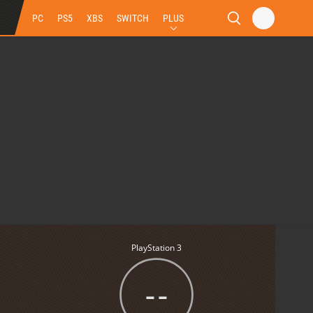
PC
PS5
XBS
SWITCH
PLUS
PlayStation 3
--