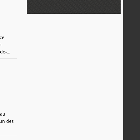
nce
n
nde-
eau
 un des