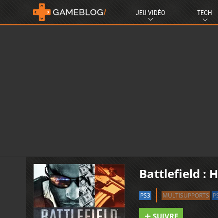
JEU VIDÉO
TECH
Battlefield : 
PS3
MULTISUPPORTS
P
SUIVRE