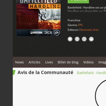
Battlefield : Hardline est un 
Hardline est disponible sur P
Franchise
Genres
FPS
Editeurs
Electronic Arts
News
Articles
Lives
Billet de blog
Vidéos
Imag
Avis de la Communauté
Battlefield : Hardl