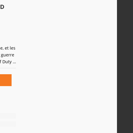
OD
, et les
e guerre
f Duty :