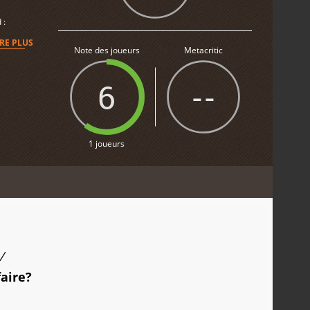
 :
IRE PLUS
Note des joueurs
Metacritic
6
--
1 joueurs
/
faire?