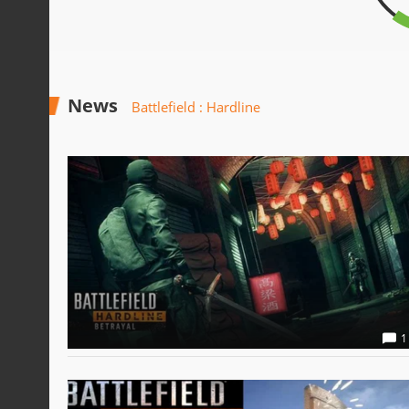
News
Battlefield : Hardline
1