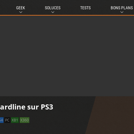
GEEK
SOLUCES
TESTS
BONS PLANS
Hardline sur PS3
S4
PC
XB1
X360