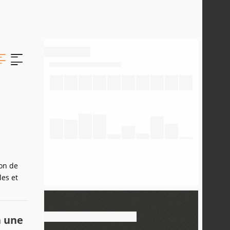
on de
les et
a une