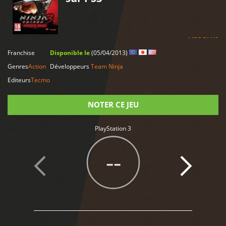
LIRE PLUS
Franchise
Disponible le
(05/04/2013)
Genres
Action
Développeurs
Team Ninja
Editeurs
Tecmo
NOTER CE JEU
PlayStation 3
Note
--
1