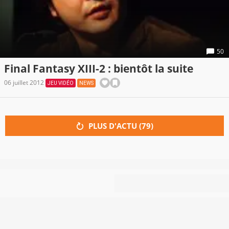
50
Final Fantasy XIII-2 : bientôt la suite
06 juillet 2012
JEU VIDÉO
NEWS
PLUS D'ACTU (
79
)