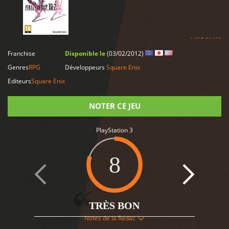
LIRE PLUS
Franchise
Disponible le
(03/02/2012)
Genres
RPG
Développeurs
Square Enix
Editeurs
Square Enix
NOTER CE JEU
PlayStation 3
Note
8
TRÈS BON
6
Notes de la Rédac