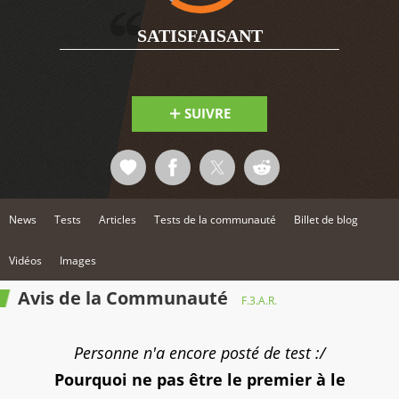
5
SATISFAISANT
SUIVRE
News
Tests
Articles
Tests de la communauté
Billet de blog
Vidéos
Images
Avis de la Communauté
F.3.A.R.
Personne n'a encore posté de test :/
Pourquoi ne pas être le premier à le