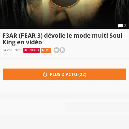
2
F3AR (FEAR 3) dévoile le mode multi Soul
King en vidéo
24 mai 2011
JEU VIDÉO
NEWS
PLUS D'ACTU (
22
)