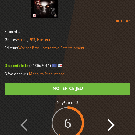
LIRE PLUS
Franchise
Genres
Action
,
FPS
,
Horreur
Editeurs
Warner Bros. Interactive Entertainment
Disponible le
(24/06/2011)
Développeurs
Monolith Productions
NOTER CE JEU
PlayStation 3
Note
6