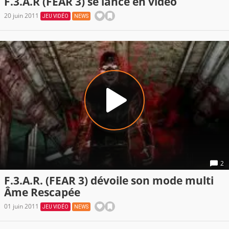
F.3.A.R (FEAR 3) se lance en vidéo
20 juin 2011
JEU VIDÉO
NEWS
2
F.3.A.R. (FEAR 3) dévoile son mode multi
Âme Rescapée
01 juin 2011
JEU VIDÉO
NEWS