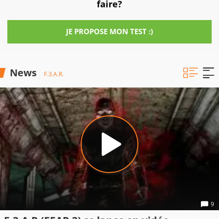
faire?
JE PROPOSE MON TEST :)
News
F.3.A.R.
9