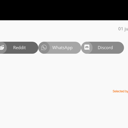
01 j
Reddit
WhatsApp
Discord