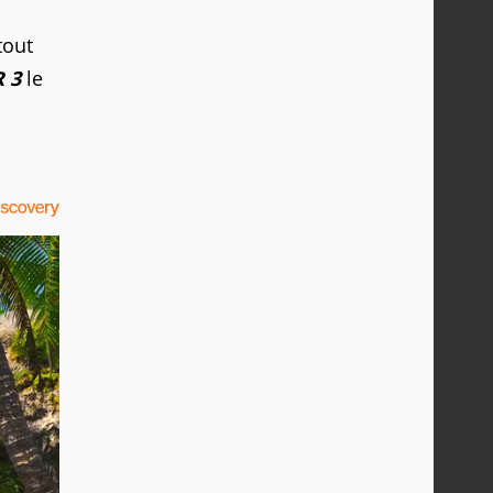
tout
 3
le