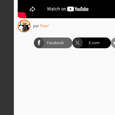
par
Peav'
Facebook
X.com