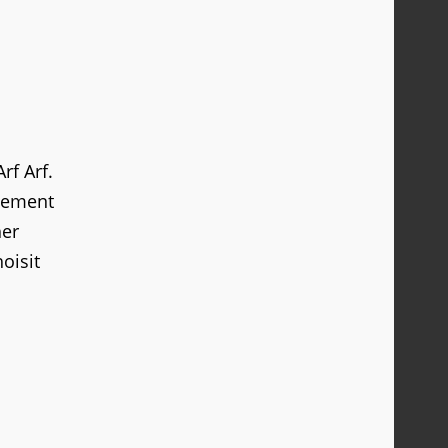
rf Arf.
lement
her
oisit