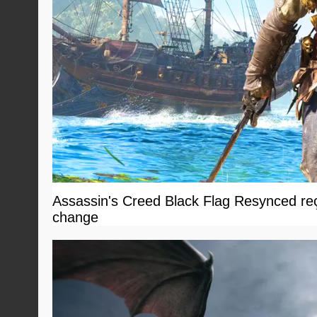
Assassin's Creed Black Flag Resynced reçoi
change