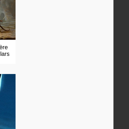
 ère
lars