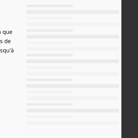
n que
s de
usqu'à