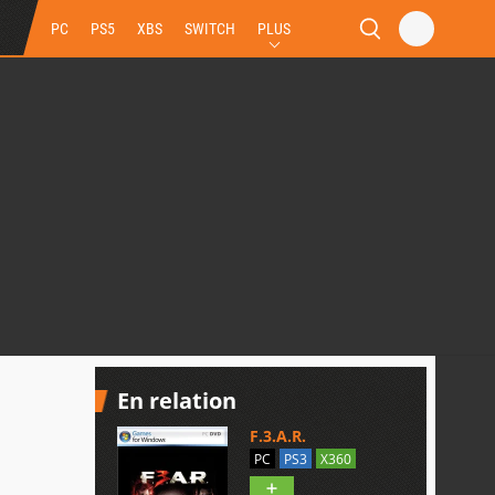
PC
PS5
XBS
SWITCH
PLUS
En relation
F.3.A.R.
PC
PS3
X360