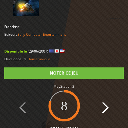
LIRE PLUS
Franchise
Editeurs
Sony Computer Entertainment
Disponible le
(29/06/2007)
Développeurs
Housemarque
NOTER CE JEU
PlayStation 3
Note
8
2