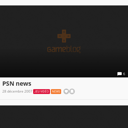
6
PSN news
28 décembre 2007
JEU VIDÉO
NEWS