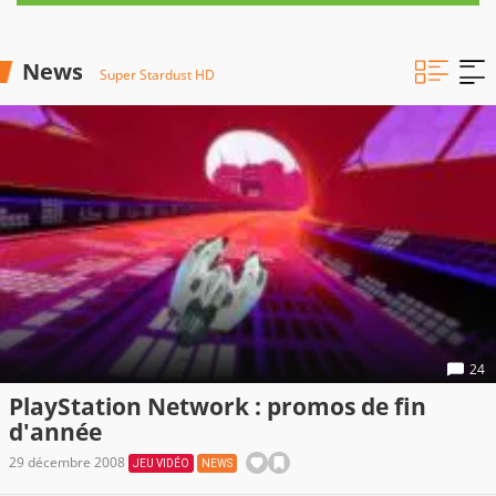
News
Super Stardust HD
24
PlayStation Network : promos de fin
d'année
29 décembre 2008
JEU VIDÉO
NEWS