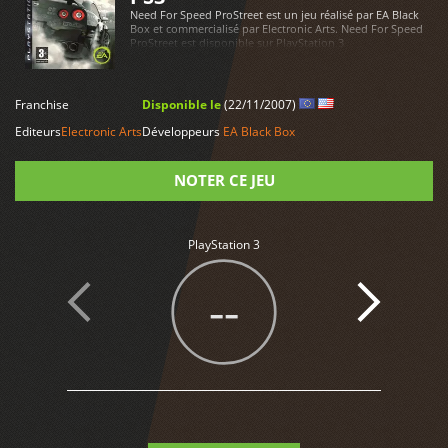
Need For Speed ProStreet est un jeu réalisé par EA Black
Box et commercialisé par Electronic Arts. Need For Speed
ProStreet est disponible sur PlayStation 3
LIRE PLUS
Franchise
Disponible le
(22/11/2007)
Editeurs
Electronic Arts
Développeurs
EA Black Box
NOTER CE JEU
Note
PlayStation 3
--
4