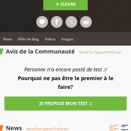
SUIVRE
News
Billet de blog
Vidéos
Images
Avis de la Communauté
Need For Speed ProStreet
Personne n'a encore posté de test :/
Pourquoi ne pas être le premier à le
faire?
JE PROPOSE MON TEST :)
News
Need For Speed ProStreet