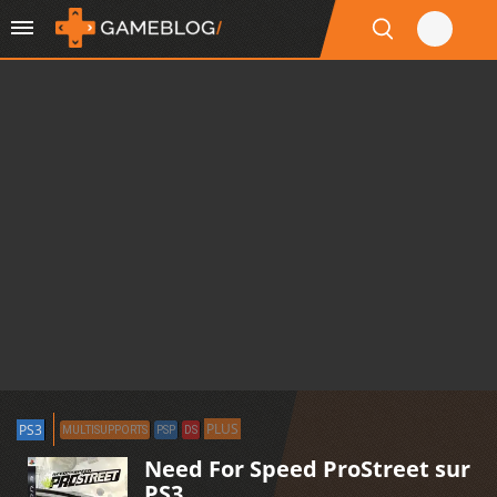
PLUS
PS3
MULTISUPPORTS
PSP
DS
Need For Speed ProStreet sur
PS3