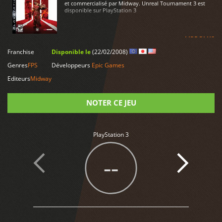
et commercialisé par Midway. Unreal Tournament 3 est
disponible sur PlayStation 3
LIRE PLUS
Franchise
Disponible le
(22/02/2008)
Genres
FPS
Développeurs
Epic Games
Editeurs
Midway
NOTER CE JEU
Note
PlayStation 3
--
2