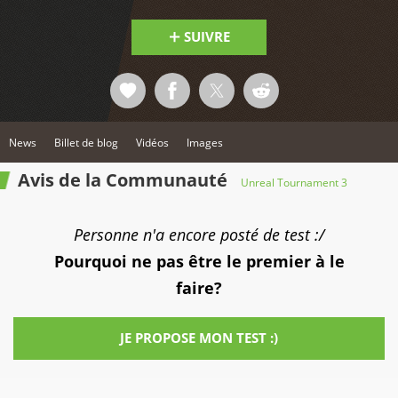
SUIVRE
News
Billet de blog
Vidéos
Images
Avis de la Communauté
Unreal Tournament 3
Personne n'a encore posté de test :/
Pourquoi ne pas être le premier à le
faire?
JE PROPOSE MON TEST :)