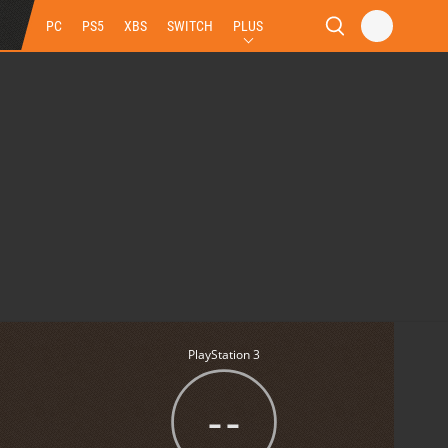
PC
PS5
XBS
SWITCH
PLUS
PlayStation 3
--