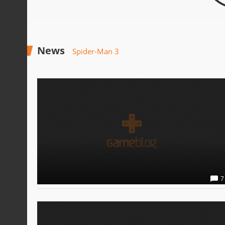
News
Spider-Man 3
7