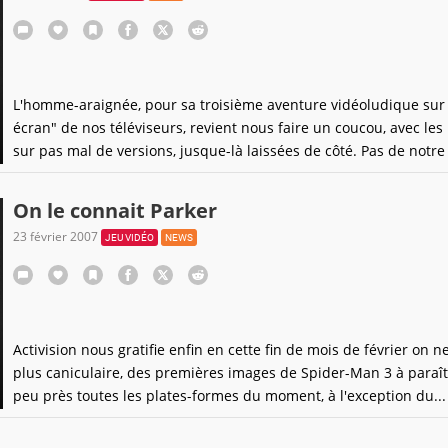
L'homme-araignée, pour sa troisième aventure vidéoludique sur l
écran" de nos téléviseurs, revient nous faire un coucou, avec les
sur pas mal de versions, jusque-là laissées de côté. Pas de notre 
on vous le jure sur la tête d'Angel D. Spider-Man 3, basé sur le fi
épotiepi du même
On le connait Parker
23 février 2007
JEU VIDÉO
NEWS
Activision nous gratifie enfin en cette fin de mois de février on n
plus caniculaire, des premières images de Spider-Man 3 à paraît
peu près toutes les plates-formes du moment, à l'exception du...
Ainsi, en même temps que la sortie du film éponyme de Sam Rai
prévu à la fin du printemps, vous pourrez