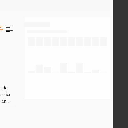
e de
ression
e en
en