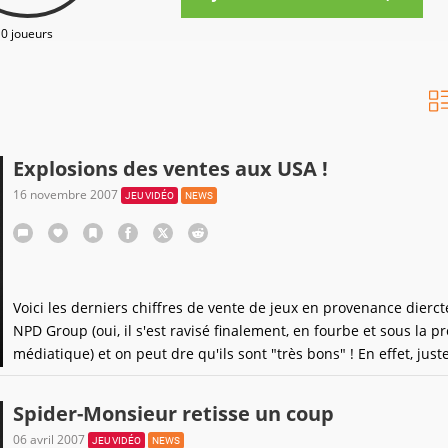
0 joueurs
Explosions des ventes aux USA !
16 novembre 2007
JEU VIDÉO
NEWS
Voici les derniers chiffres de vente de jeux en provenance dierct
NPD Group (oui, il s'est ravisé finalement, en fourbe et sous la p
médiatique) et on peut dre qu'ils sont "très bons" ! En effet, just
introduction, sachez que le chiffre d'affaire global du jeu vidéo, 
octobre aux USA, a généré 1.1 milliard de dollars de revenus,
Spider-Monsieur retisse un coup
06 avril 2007
JEU VIDÉO
NEWS