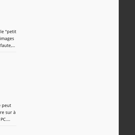
e "petit
 images
faute,
lm
e peut
re sur à
 PC.
mi,