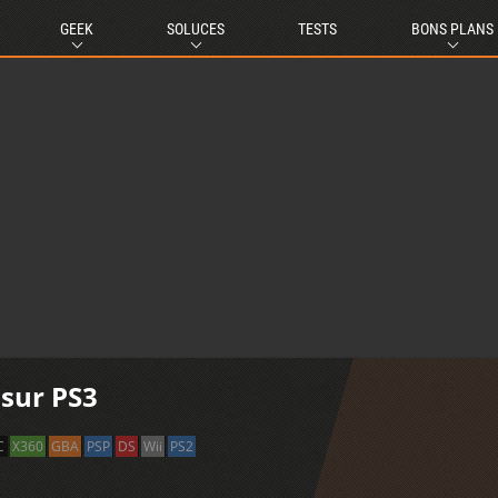
GEEK
SOLUCES
TESTS
BONS PLANS
 sur PS3
C
X360
GBA
PSP
DS
Wii
PS2