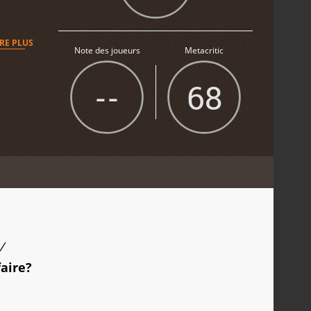
IRE PLUS
Note des joueurs
Metacritic
--
68
/
faire?