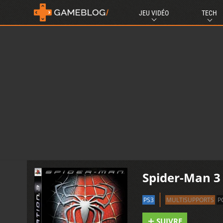
JEU VIDÉO
TECH
Spider-Man 3
PS3
MULTISUPPORTS
P
SUIVRE