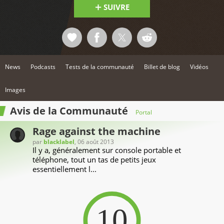
SUIVRE
News
Podcasts
Tests de la communauté
Billet de blog
Vidéos
Images
Avis de la Communauté
Portal
Rage against the machine
par
blacklabel
, 06 août 2013
Il y a, généralement sur console portable et
téléphone, tout un tas de petits jeux
essentiellement l...
10