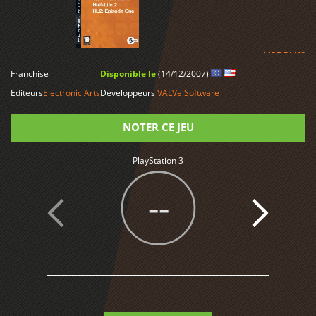
LIRE PLUS
Franchise
Disponible le
(14/12/2007)
Editeurs
Electronic Arts
Développeurs
VALVe Software
NOTER CE JEU
PlayStation 3
Note
--
7