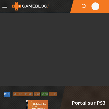
PLUS
PS3
MULTISUPPORTS
MAC
X360
Portal sur PS3