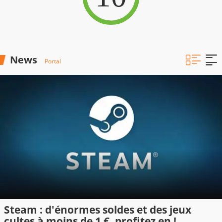
News
Portal
Steam : d'énormes soldes et des jeux
cultes à moins de 1 €, profitez en !