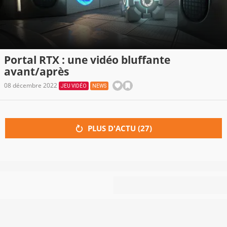
Portal RTX : une vidéo bluffante
avant/après
08 décembre 2022
JEU VIDÉO
NEWS
PLUS D'ACTU (
27
)