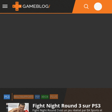
PLUS
PS3
MULTISUPPORTS
PSP
XBOX
Fight Night Round 3 sur PS3
Fight Night Round 3 est un jeu réalisé par EA Sports et