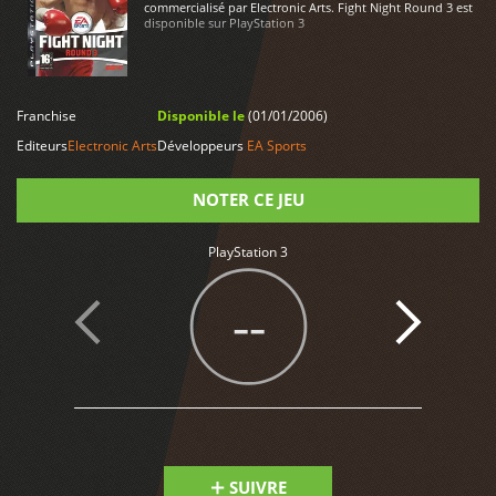
commercialisé par Electronic Arts. Fight Night Round 3 est
disponible sur PlayStation 3
LIRE PLUS
Franchise
Disponible le
(01/01/2006)
Editeurs
Electronic Arts
Développeurs
EA Sports
NOTER CE JEU
PlayStation 3
Note
--
SUIVRE