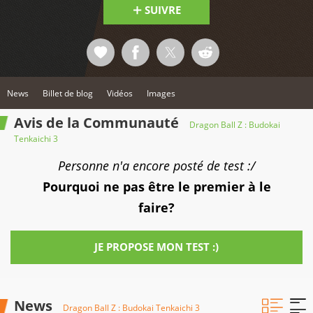
SUIVRE
News
Billet de blog
Vidéos
Images
Avis de la Communauté
Dragon Ball Z : Budokai
Tenkaichi 3
Personne n'a encore posté de test :/
Pourquoi ne pas être le premier à le
faire?
JE PROPOSE MON TEST :)
News
Dragon Ball Z : Budokai Tenkaichi 3