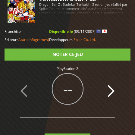
Dragon Ball Z : Budokai Tenkaichi 3 est un jeu réalisé par
Spike Co. Ltd. et commercialisé par Atari (Infogrames).
Dragon Ball Z : Budokai Tenkaichi 3 est disponible sur
PlayStation 2
LIRE PLUS
Franchise
Disponible le
(09/11/2007)
Editeurs
Atari (Infogrames)
Développeurs
Spike Co. Ltd.
NOTER CE JEU
PlayStation 2
Note
--
1