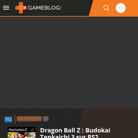
PS2
MULTISUPPORTS
WII
Dragon Ball Z : Budokai
Tenkaichi 3 sur PS2