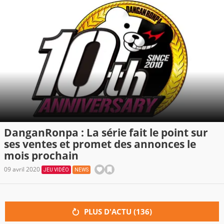
DanganRonpa : La série fait le point sur
ses ventes et promet des annonces le
mois prochain
09 avril 2020
JEU VIDÉO
NEWS
PLUS D'ACTU (
136
)