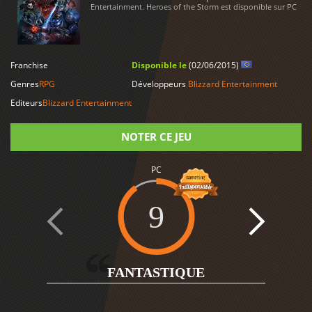
Entertainment. Heroes of the Storm est disponible sur PC
LIRE PLUS
Franchise
Disponible le
(02/06/2015)
Genres
RPG
Développeurs
Blizzard Entertainment
Editeurs
Blizzard Entertainment
NOTER CE JEU
PC
Note
9
1
FANTASTIQUE