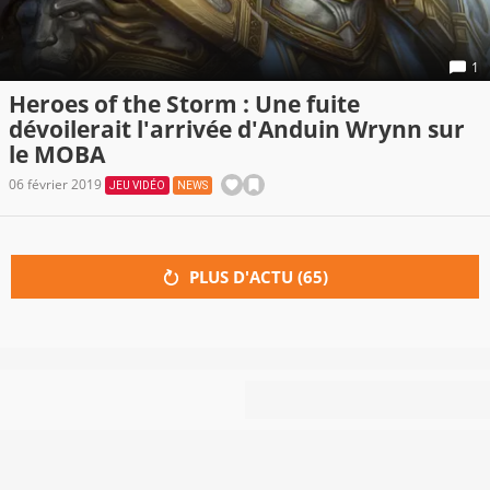
1
Heroes of the Storm : Une fuite
dévoilerait l'arrivée d'Anduin Wrynn sur
le MOBA
06 février 2019
JEU VIDÉO
NEWS
PLUS D'ACTU (
65
)