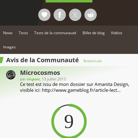
News
Tests
Tests de la communauté
Billet de blog
Vidéos
Images
Avis de la Communauté
Botanicula
Microcosmos
par
vicporc
, 13 juillet 2013
Ce test est issu de mon dossier sur Amanita Design,
visible ici: http://www.gameblog.fr/article-lect...
9