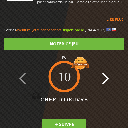
par et commercialisé par . Botanicula est disponible sur PC
LIRE PLUS
Genres
Aventure
,
Jeux indépendants
Disponible le
(19/04/2012)
NOTER CE JEU
PC
Note
10
1
CHEF-D'OEUVRE
SUIVRE