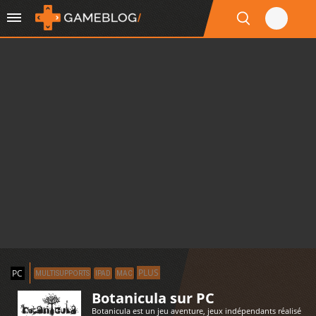
PLUS
PC
MULTISUPPORTS
IPAD
MAC
Botanicula sur PC
Botanicula est un jeu aventure, jeux indépendants réalisé