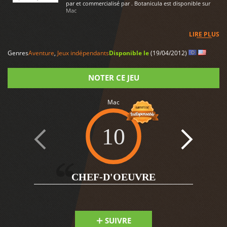
par et commercialisé par . Botanicula est disponible sur
Mac
LIRE PLUS
Genres
Aventure
,
Jeux indépendants
Disponible le
(19/04/2012)
NOTER CE JEU
Note
Mac
10
1
CHEF-D'OEUVRE
SUIVRE