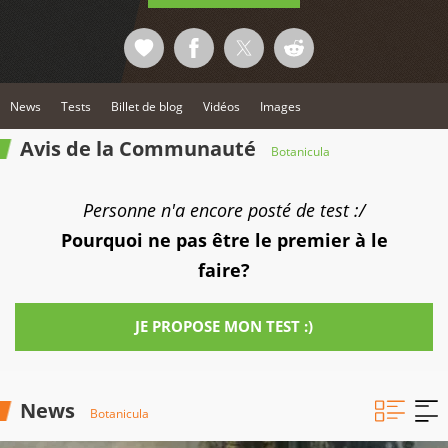
News
Tests
Billet de blog
Vidéos
Images
Avis de la Communauté
Botanicula
Personne n'a encore posté de test :/
Pourquoi ne pas être le premier à le
faire?
JE PROPOSE MON TEST :)
News
Botanicula