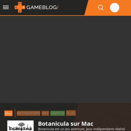
PLUS
Mac
MULTISUPPORTS
IPAD
ANDROID
Botanicula sur Mac
Botanicula est un jeu aventure, jeux indépendants réalisé