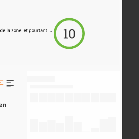
10
e la zone, et pourtant ...
 en