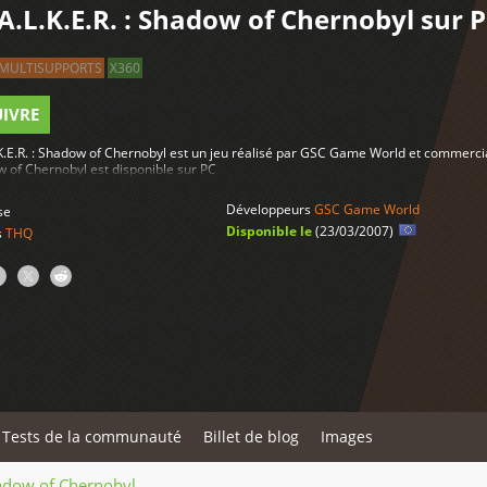
.A.L.K.E.R. : Shadow of Chernobyl sur 
MULTISUPPORTS
X360
UIVRE
.K.E.R. : Shadow of Chernobyl est un jeu réalisé par GSC Game World et commercial
w of Chernobyl est disponible sur PC
Développeurs
GSC Game World
se
Disponible le
(23/03/2007)
s
THQ
Tests de la communauté
Billet de blog
Images
Shadow of Chernobyl