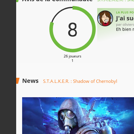
LA PLUS PO
J'ai 
8
par
olivier
Eh bien m
26 joueurs
1
News
S.T.A.L.K.E.R. : Shadow of Chernobyl