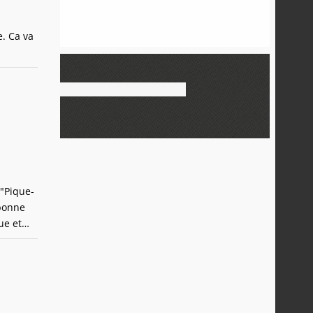
e. Ca va
 "Pique-
 bonne
ue et