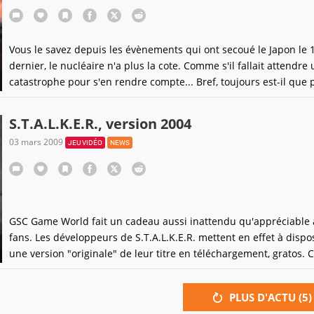
Vous le savez depuis les évènements qui ont secoué le Japon le 
dernier, le nucléaire n'a plus la cote. Comme s'il fallait attendre
catastrophe pour s'en rendre compte... Bref, toujours est-il que 
coller à l'actualité, la chaîne Arte va diffuser à la fin du mois d'avr
plusieurs reportages sur la catastrophe de Tchernobyl, le
S.T.A.L.K.E.R., version 2004
03 mars 2009
JEU VIDÉO
NEWS
GSC Game World fait un cadeau aussi inattendu qu'appréciable 
fans. Les développeurs de S.T.A.L.K.E.R. mettent en effet à dispo
une version "originale" de leur titre en téléchargement, gratos. C
version du 18 octobre 2004, appelée "xrCore build 1935" est ant
aux efforts de THQ pour en faire un titre potable. Du coup,
PLUS D'ACTU (
5
)