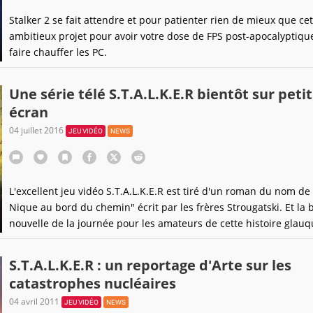
Stalker 2 se fait attendre et pour patienter rien de mieux que cet
ambitieux projet pour avoir votre dose de FPS post-apocalyptiqu
faire chauffer les PC.
Une série télé S.T.A.L.K.E.R bientôt sur petit
écran
04 juillet 2016
JEU VIDÉO
NEWS
L'excellent jeu vidéo S.T.A.L.K.E.R est tiré d'un roman du nom de
Nique au bord du chemin" écrit par les frères Strougatski. Et la
nouvelle de la journée pour les amateurs de cette histoire glauq
sombre, c'est qu'elle va voir le jour en série télé.
S.T.A.L.K.E.R : un reportage d'Arte sur les
catastrophes nucléaires
04 avril 2011
JEU VIDÉO
NEWS