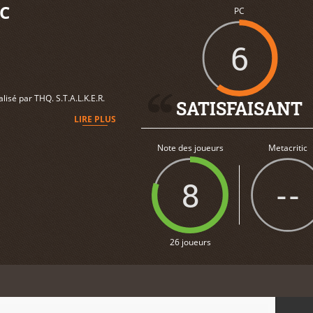
PC
PC
6
isé par THQ. S.T.A.L.K.E.R.
SATISFAISANT
LIRE PLUS
Note des joueurs
Metacritic
8
--
26 joueurs