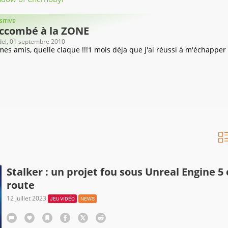
SITIVE
succombé à la ZONE
del
, 01 septembre 2010
es amis, quelle claque !!!1 mois déja que j'ai réussi à m'échapper d
Stalker : un projet fou sous Unreal Engine 5
route
12 juillet 2023
JEU VIDÉO
NEWS