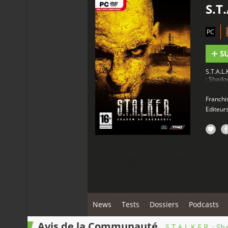
S.T
PC
S
S.T.A.L
: Shado
Franchi
Editeur
News
Tests
Dossiers
Podcasts
Avis de la Communauté
S.T.A.L.K.E.R. : 