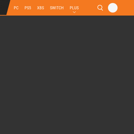
PC
PS5
XBS
SWITCH
PLUS