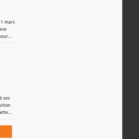
11 mars
 une
pour
il
à ses
sition
ette
érieure