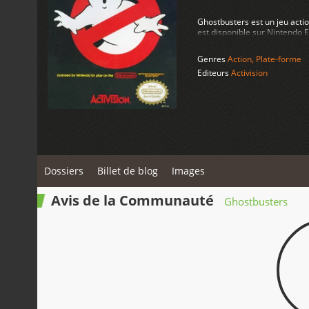
Ghostbusters est un jeu actio
est disponible sur Nintendo
Genres
Action
,
Plate-forme
Editeurs
Activision
Dossiers
Billet de blog
Images
Avis de la Communauté
Ghostbusters