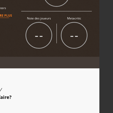
sters
IRE PLUS
Note des joueurs
Metacritic
--
--
/
faire?