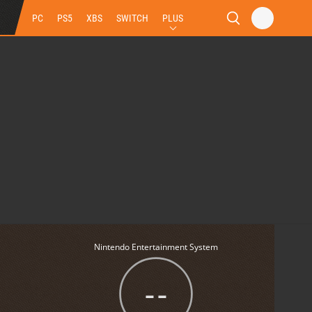
PC
PS5
XBS
SWITCH
PLUS
Nintendo Entertainment System
--