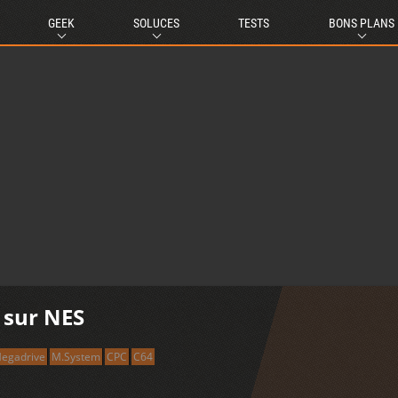
GEEK
SOLUCES
TESTS
BONS PLANS
Ad
 sur NES
egadrive
M.System
CPC
C64