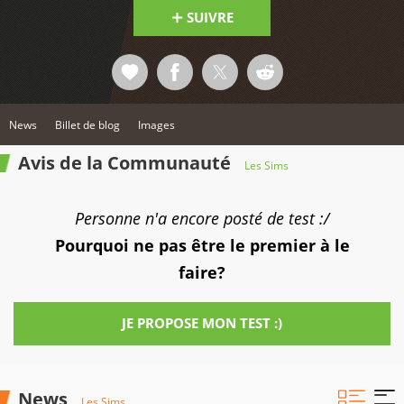
SUIVRE
News
Billet de blog
Images
Avis de la Communauté
Les Sims
Personne n'a encore posté de test :/
Pourquoi ne pas être le premier à le
faire?
JE PROPOSE MON TEST :)
News
Les Sims