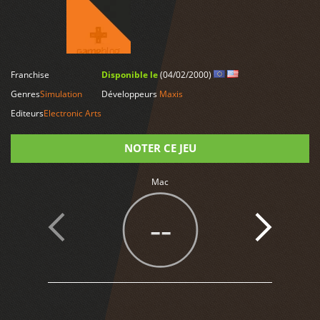
Franchise
Disponible le
(04/02/2000)
LIRE PLUS
Genres
Simulation
Développeurs
Maxis
Editeurs
Electronic Arts
NOTER CE JEU
Mac
Note
--