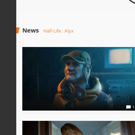
News
Half-Life : Alyx
1