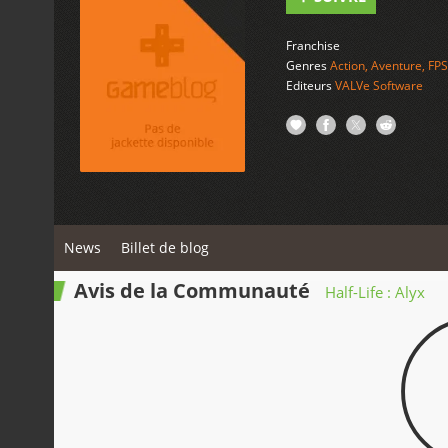
Franchise
Genres
Action
,
Aventure
,
FPS
Editeurs
VALVe Software
News
Billet de blog
Avis de la Communauté
Half-Life : Alyx