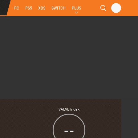
PC
PS5
XBS
SWITCH
PLUS
VALVE Index
--