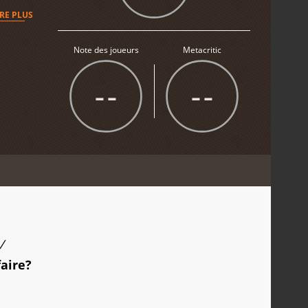
IRE PLUS
Note des joueurs
Metacritic
--
--
/
faire?