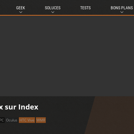
GEEK
SOLUCES
TESTS
BONS PLANS
yx sur Index
PC
Oculus
HTC Vive
WMR