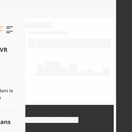
 VR
dans la
à
dans