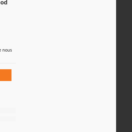
mod
e nous