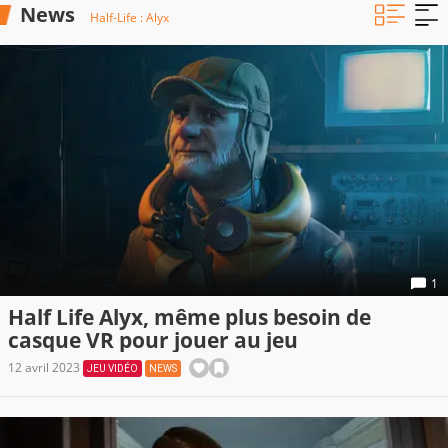
News
Half-Life : Alyx
1
Half Life Alyx, même plus besoin de
casque VR pour jouer au jeu
12 avril 2023
JEU VIDÉO
NEWS