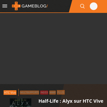
PLUS
HTC Vive
MULTISUPPORTS
INDEX
WMR
Half-Life : Alyx sur HTC Vive