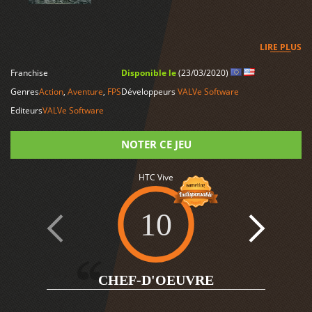
LIRE PLUS
Franchise
Disponible le
(23/03/2020)
Genres
Action
,
Aventure
,
FPS
Développeurs
VALVe Software
Editeurs
VALVe Software
NOTER CE JEU
HTC Vive
Note
10
CHEF-D'OEUVRE