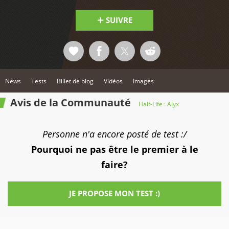
SUIVRE
News
Tests
Billet de blog
Vidéos
Images
Avis de la Communauté
Half-Life : Alyx
Personne n'a encore posté de test :/
Pourquoi ne pas être le premier à le
faire?
JE PROPOSE MON TEST :)