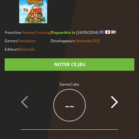
LIRE PLUS
Franchise
Animal Crossing
Disponible le
(24/09/2004)
Genres
Simulation
Développeurs
Nintendo EAD
Editeurs
Nintendo
NOTER CE JEU
Note
GameCube
--
6