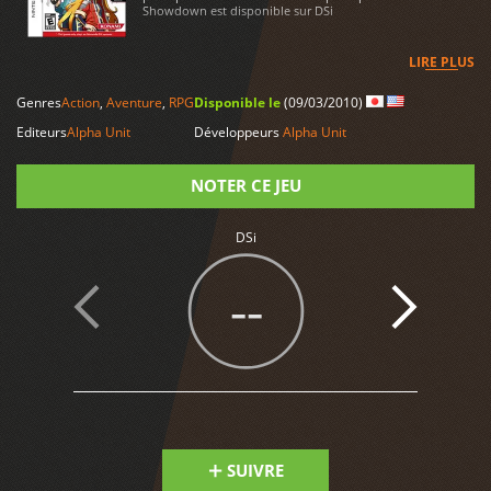
Showdown est disponible sur DSi
LIRE PLUS
Genres
Action
,
Aventure
,
RPG
Disponible le
(09/03/2010)
Editeurs
Alpha Unit
Développeurs
Alpha Unit
NOTER CE JEU
DSi
Note
--
SUIVRE