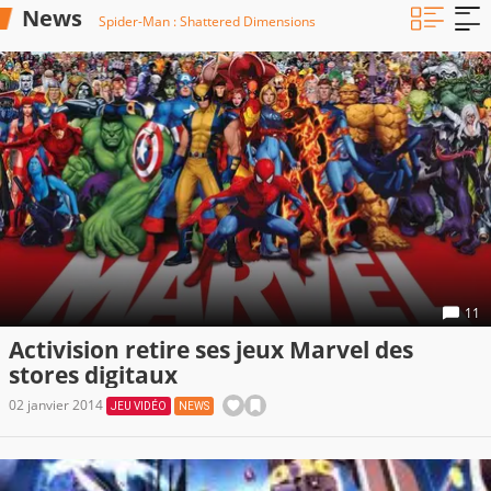
News
Spider-Man : Shattered Dimensions
11
Activision retire ses jeux Marvel des
stores digitaux
02 janvier 2014
JEU VIDÉO
NEWS