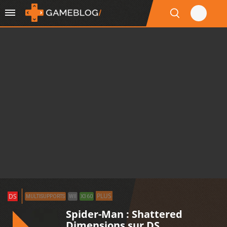
PLUS
DS
MULTISUPPORTS
WII
X360
Spider-Man : Shattered
Dimensions sur DS