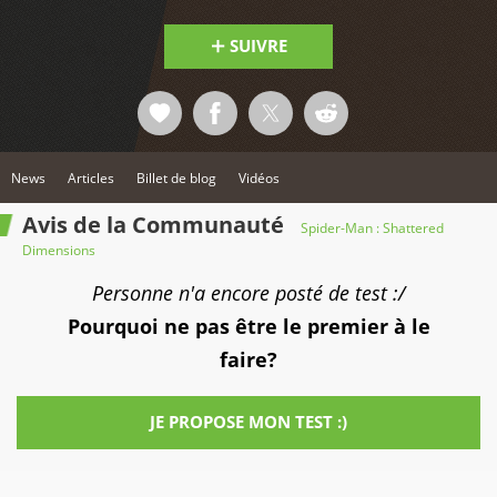
SUIVRE
News
Articles
Billet de blog
Vidéos
Avis de la Communauté
Spider-Man : Shattered
Dimensions
Personne n'a encore posté de test :/
Pourquoi ne pas être le premier à le
faire?
JE PROPOSE MON TEST :)