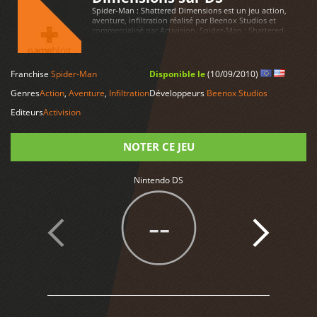
Spider-Man : Shattered Dimensions est un jeu action,
aventure, infiltration réalisé par Beenox Studios et
commercialisé par Activision. Spider-Man : Shattered
Dimensions est disponible sur Nintendo DS
Franchise
Spider-Man
Disponible le
(10/09/2010)
LIRE PLUS
Genres
Action
,
Aventure
,
Infiltration
Développeurs
Beenox Studios
Editeurs
Activision
NOTER CE JEU
Nintendo DS
Note
--
1