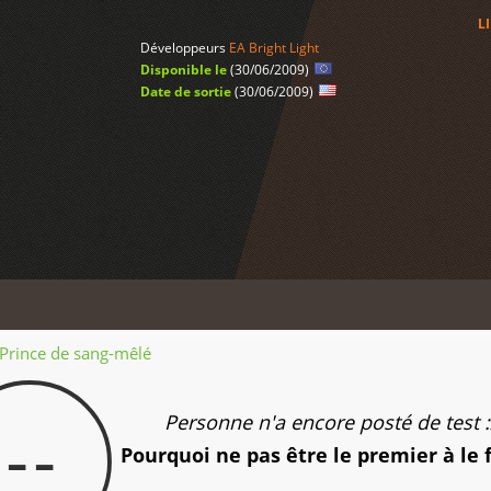
L
Développeurs
EA Bright Light
Disponible le
(30/06/2009)
Date de sortie
(30/06/2009)
e Prince de sang-mêlé
Personne n'a encore posté de test :
--
Pourquoi ne pas être le premier à le 