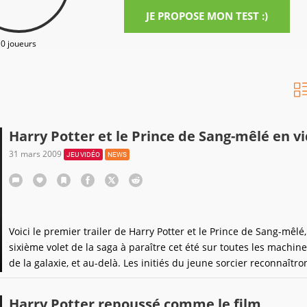
JE PROPOSE MON TEST :)
0 joueurs
Harry Potter et le Prince de Sang-mêlé en v
31 mars 2009
JEU VIDÉO
NEWS
Voici le premier trailer de Harry Potter et le Prince de Sang-mêlé,
sixième volet de la saga à paraître cet été sur toutes les machine
de la galaxie, et au-delà. Les initiés du jeune sorcier reconnaîtro
certainement certains passages de la vidéo, chose que je suis i
de faire puisque je fais partie de
Harry Potter repoussé comme le film