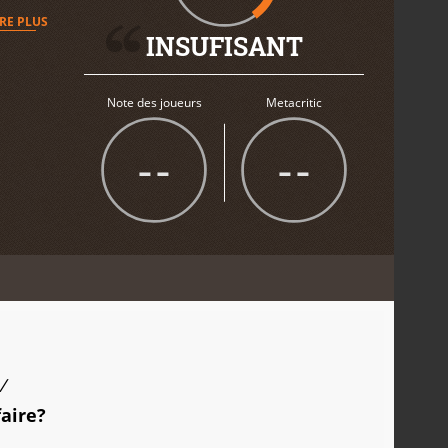
IRE PLUS
INSUFISANT
Note des joueurs
Metacritic
--
--
/
faire?