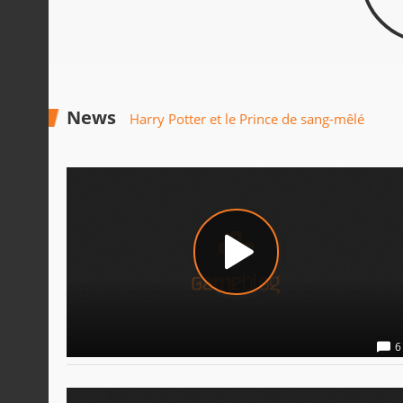
News
Harry Potter et le Prince de sang-mêlé
6