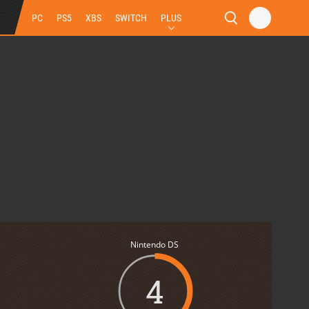
PC
PS5
XBS
SWITCH
PLUS
Nintendo DS
4