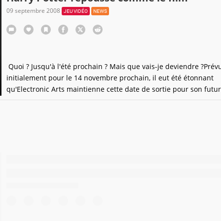
09 septembre 2008
JEU VIDÉO
NEWS
Quoi ? Jusqu'à l'été prochain ? Mais que vais-je deviendre ?Prév
initialement pour le 14 novembre prochain, il eut été étonnant
qu'Electronic Arts maintienne cette date de sortie pour son futu
Potter et le Prince de Sang Mêlé. Pourquoi ? Parce que vous le s
bien, la date de sortie du film éponyme, a elle aussi