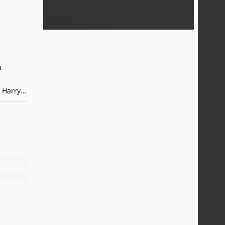
u
r Harry
avez