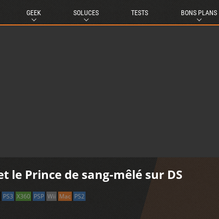
GEEK
SOLUCES
TESTS
BONS PLANS
et le Prince de sang-mêlé sur DS
PS3
X360
PSP
Wii
Mac
PS2