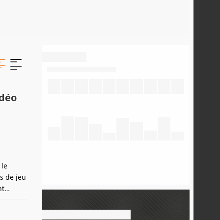
idéo
 le
s de jeu
nt
ncapable