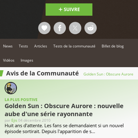
SUIVRE
News
Tests
Articles
Tests de la communauté
Billet de blog
Vidéos
Images
Avis de la Communauté
Golden Sun : Obscure Aurore
LA PLUS POSITIVE
Golden Sun : Obscure Aurore : nouvelle
aube d'une série rayonnante
par
Ejis
04 décembre 2010
Huit ans d'attente. Les fans se demandaient si un nouvel
épisode sortirait. Depuis l'apparition de s...