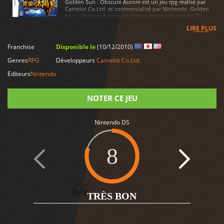
Golden Sun : Obscure Aurore est un jeu rpg réalisé par
Camelot Co.Ltd. et commercialisé par Nintendo. Golden
Sun : Obscure Aurore est disponible sur Nintendo DS
LIRE PLUS
Franchise
Disponible le
(10/12/2010)
Genres
RPG
Développeurs
Camelot Co.Ltd.
Editeurs
Nintendo
NOTER CE JEU
Note
Nintendo DS
8
2
TRÈS BON