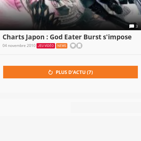
3
Charts Japon : God Eater Burst s'impose
04 novembre 2010
JEU VIDÉO
NEWS
PLUS D'ACTU (
7
)